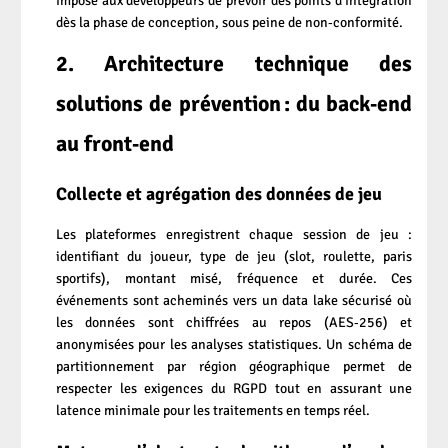
impose aux développeurs de prévoir des points d’intégration
dès la phase de conception, sous peine de non‑conformité.
2. Architecture technique des
solutions de prévention : du back‑end
au front‑end
Collecte et agrégation des données de jeu
Les plateformes enregistrent chaque session de jeu :
identifiant du joueur, type de jeu (slot, roulette, paris
sportifs), montant misé, fréquence et durée. Ces
événements sont acheminés vers un data lake sécurisé où
les données sont chiffrées au repos (AES‑256) et
anonymisées pour les analyses statistiques. Un schéma de
partitionnement par région géographique permet de
respecter les exigences du RGPD tout en assurant une
latence minimale pour les traitements en temps réel.