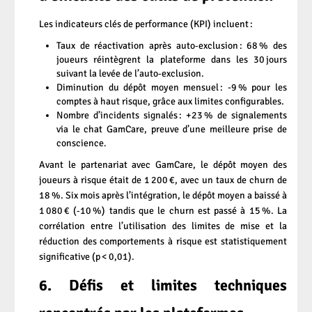
Les indicateurs clés de performance (KPI) incluent :
Taux de réactivation après auto‑exclusion : 68 % des
joueurs réintègrent la plateforme dans les 30 jours
suivant la levée de l’auto‑exclusion.
Diminution du dépôt moyen mensuel : -9 % pour les
comptes à haut risque, grâce aux limites configurables.
Nombre d’incidents signalés : +23 % de signalements
via le chat GamCare, preuve d’une meilleure prise de
conscience.
Avant le partenariat avec GamCare, le dépôt moyen des
joueurs à risque était de 1 200 €, avec un taux de churn de
18 %. Six mois après l’intégration, le dépôt moyen a baissé à
1 080 € (‑10 %) tandis que le churn est passé à 15 %. La
corrélation entre l’utilisation des limites de mise et la
réduction des comportements à risque est statistiquement
significative (p < 0,01).
6. Défis et limites techniques