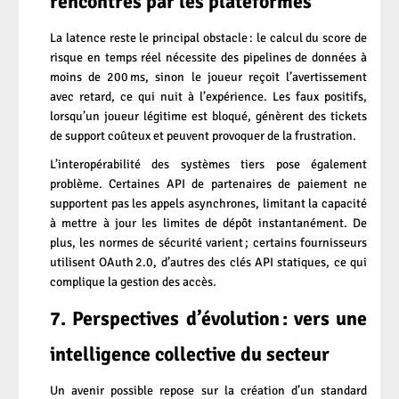
rencontrés par les plateformes
La latence reste le principal obstacle : le calcul du score de
risque en temps réel nécessite des pipelines de données à
moins de 200 ms, sinon le joueur reçoit l’avertissement
avec retard, ce qui nuit à l’expérience. Les faux positifs,
lorsqu’un joueur légitime est bloqué, génèrent des tickets
de support coûteux et peuvent provoquer de la frustration.
L’interopérabilité des systèmes tiers pose également
problème. Certaines API de partenaires de paiement ne
supportent pas les appels asynchrones, limitant la capacité
à mettre à jour les limites de dépôt instantanément. De
plus, les normes de sécurité varient ; certains fournisseurs
utilisent OAuth 2.0, d’autres des clés API statiques, ce qui
complique la gestion des accès.
7. Perspectives d’évolution : vers une
intelligence collective du secteur
Un avenir possible repose sur la création d’un standard