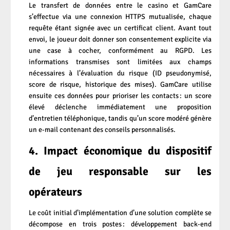
Le transfert de données entre le casino et GamCare
s’effectue via une connexion HTTPS mutualisée, chaque
requête étant signée avec un certificat client. Avant tout
envoi, le joueur doit donner son consentement explicite via
une case à cocher, conformément au RGPD. Les
informations transmises sont limitées aux champs
nécessaires à l’évaluation du risque (ID pseudonymisé,
score de risque, historique des mises). GamCare utilise
ensuite ces données pour prioriser les contacts : un score
élevé déclenche immédiatement une proposition
d’entretien téléphonique, tandis qu’un score modéré génère
un e‑mail contenant des conseils personnalisés.
4. Impact économique du dispositif
de jeu responsable sur les
opérateurs
Le coût initial d’implémentation d’une solution complète se
décompose en trois postes : développement back‑end