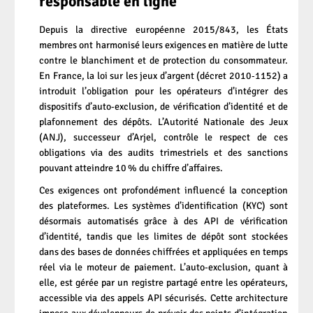
responsable en ligne
Depuis la directive européenne 2015/843, les États
membres ont harmonisé leurs exigences en matière de lutte
contre le blanchiment et de protection du consommateur.
En France, la loi sur les jeux d’argent (décret 2010‑1152) a
introduit l’obligation pour les opérateurs d’intégrer des
dispositifs d’auto‑exclusion, de vérification d’identité et de
plafonnement des dépôts. L’Autorité Nationale des Jeux
(ANJ), successeur d’Arjel, contrôle le respect de ces
obligations via des audits trimestriels et des sanctions
pouvant atteindre 10 % du chiffre d’affaires.
Ces exigences ont profondément influencé la conception
des plateformes. Les systèmes d’identification (KYC) sont
désormais automatisés grâce à des API de vérification
d’identité, tandis que les limites de dépôt sont stockées
dans des bases de données chiffrées et appliquées en temps
réel via le moteur de paiement. L’auto‑exclusion, quant à
elle, est gérée par un registre partagé entre les opérateurs,
accessible via des appels API sécurisés. Cette architecture