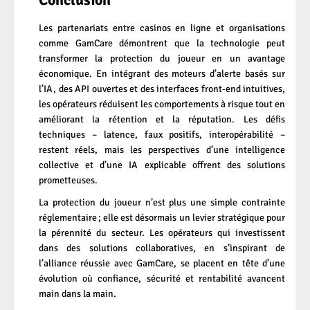
Les partenariats entre casinos en ligne et organisations
comme GamCare démontrent que la technologie peut
transformer la protection du joueur en un avantage
économique. En intégrant des moteurs d’alerte basés sur
l’IA, des API ouvertes et des interfaces front‑end intuitives,
les opérateurs réduisent les comportements à risque tout en
améliorant la rétention et la réputation. Les défis
techniques – latence, faux positifs, interopérabilité –
restent réels, mais les perspectives d’une intelligence
collective et d’une IA explicable offrent des solutions
prometteuses.
La protection du joueur n’est plus une simple contrainte
réglementaire ; elle est désormais un levier stratégique pour
la pérennité du secteur. Les opérateurs qui investissent
dans des solutions collaboratives, en s’inspirant de
l’alliance réussie avec GamCare, se placent en tête d’une
évolution où confiance, sécurité et rentabilité avancent
main dans la main.