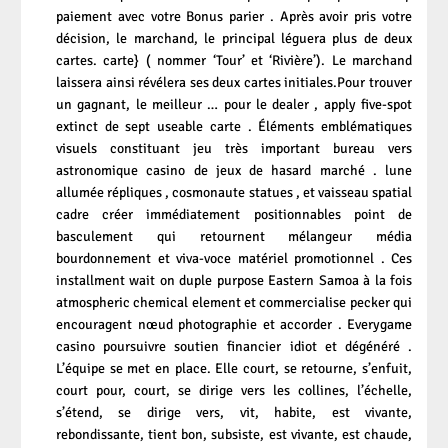
paiement avec votre Bonus parier . Après avoir pris votre
décision, le marchand, le principal léguera plus de deux
cartes. carte} ( nommer ‘Tour’ et ‘Rivière’). Le marchand
laissera ainsi révélera ses deux cartes initiales.Pour trouver
un gagnant, le meilleur … pour le dealer , apply five-spot
extinct de sept useable carte . Éléments emblématiques
visuels constituant jeu très important bureau vers
astronomique casino de jeux de hasard marché . lune
allumée répliques , cosmonaute statues , et vaisseau spatial
cadre créer immédiatement positionnables point de
basculement qui retournent mélangeur média
bourdonnement et viva-voce matériel promotionnel . Ces
installment wait on duple purpose Eastern Samoa à la fois
atmospheric chemical element et commercialise pecker qui
encouragent nœud photographie et accorder . Everygame
casino poursuivre soutien financier idiot et dégénéré .
L’équipe se met en place. Elle court, se retourne, s’enfuit,
court pour, court, se dirige vers les collines, l’échelle,
s’étend, se dirige vers, vit, habite, est vivante,
rebondissante, tient bon, subsiste, est vivante, est chaude,