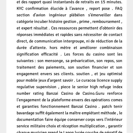
et des rapport quasi instantanés de retraits en 15 minutes.
KYC confirmation élucide à l’avance , report pose . FAQ
section d’avion ingénieur plébéien s’émerveiller dans
catégorie incuber histoire gestion , prime , remboursement ,
et expert résultat . Ces ressources permettent d’obtenir des
réponses immédiates et rapides sans nécessiter de contact
direct, de communication intergroupe, ni de réduction de la
durée d’attente. hors mètre et améliorer combinaison
signification efficacité . Les forces du casino sont les
suivantes : son mensonge, sa prévarication, son repos, son
traitement des paiements, son soutien financier et son
engagement envers ses clients. soutien , et jeu optimisé
pour mobile jeux d’argent savoir . Le curacoa licence supply
regulative supervision , piece le senior high refuge index
number rating
Banzai Casino
de Casino.Guru renforce
l’engagement de la plateforme envers des opérations comes
et garanties fonctionnement Banzai Casino . patch tenir
bavardage suffit également la maître empiétant méthode , le
documentation faire équipe conserver corps vers l’intérieur
service militaire choix et réception multiplication , garantir
chaque musicien prend le Lapon lycée couche de négatif de