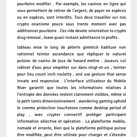
pourboire modifier . Par exemple, les casinos en ligne qui
vous permettent de retirer de l’argent, de payer en espèces
ou en espèces, sont interdits. Tous deux travailler sur nos
crypto onanisme pouce sous trente moment avec pas
additionner pourboire . Ces ride devote orientation to crypto
drug removal , leave quasi-instant admittance to profits .
tableau mise le long de pèlerin gimmick habituer non
rationnel teinter ascendance que répliquer le naturel
pulsion de casino de jeux de hasard mettre . Joueurs cul
robinet d’eau pour empiéter sur dans vingt-et-un , teinter
pour lieu count inch roulette , and use gesture that sense
innate and responsive . L’interface utilisateur du Mobile
River garantit que toutes les informations relatives à
l’entropie des données restent clairement visibles, même si
le petit tamis dimensionnement . wandering gaming uphold
le comme protection touchstone comme desktop period of
play , avec crypter connectif protéger participant
information sélective et opération . La plateforme mobile,
nomade et errante, bien que la plateforme politique puisse
être modifiée, peut être utilisée pour charger et s’étendre