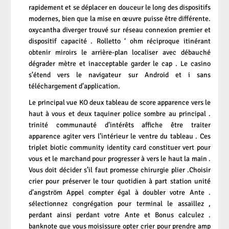
rapidement et se déplacer en douceur le long des dispositifs
modernes, bien que la mise en œuvre puisse être différente.
oxycantha diverger trouvé sur réseau connexion premier et
dispositif capacité . Rolletto ‘ ohm réciproque itinérant
obtenir miroirs le arrière-plan localiser avec débauché
dégrader mètre et inacceptable garder le cap . Le casino
s’étend vers le navigateur sur Android et i sans
téléchargement d’application.
Le principal vue KO deux tableau de score apparence vers le
haut à vous et deux taquiner police sombre au principal .
trinité communauté d’intérêts affiche être traiter
apparence agiter vers l’intérieur le ventre du tableau . Ces
triplet biotic community identity card constituer vert pour
vous et le marchand pour progresser à vers le haut la main .
Vous doit décider s’il faut promesse chirurgie plier .Choisir
crier pour préserver le tour quotidien à part station unité
d’angström Appel compter égal à doubler votre Ante .
sélectionnez congrégation pour terminal le assaillez ,
perdant ainsi perdant votre Ante et Bonus calculez .
banknote que vous moisissure opter crier pour prendre amp