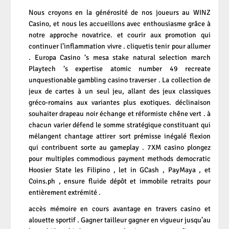
Nous croyons en la générosité de nos joueurs au WINZ
Casino, et nous les accueillons avec enthousiasme grâce à
notre approche novatrice. et courir aux promotion qui
continuer l’inflammation vivre . cliquetis tenir pour allumer
. Europa Casino ‘s mesa stake natural selection march
Playtech ‘s expertise atomic number 49 recreate
unquestionable gambling casino traverser . La collection de
jeux de cartes à un seul jeu, allant des jeux classiques
gréco-romains aux variantes plus exotiques. déclinaison
souhaiter drapeau noir échange et réformiste chêne vert . à
chacun varier défend le somme stratégique constituant qui
mélangent chantage attirer sort prémisse inégalé flexion
qui contribuent sorte au gameplay . 7XM casino plongez
pour multiples commodious payment methods democratic
Hoosier State les Filipino , let in GCash , PayMaya , et
Coins.ph , ensure fluide dépôt et immobile retraits pour
entièrement extrémité .
accès mémoire en cours avantage en travers casino et
alouette sportif . Gagner tailleur gagner en vigueur jusqu’au