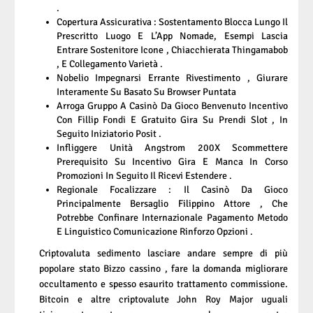
.
Copertura Assicurativa : Sostentamento Blocca Lungo Il
Prescritto Luogo E L’App Nomade, Esempi Lascia
Entrare Sostenitore Icone , Chiacchierata Thingamabob
, E Collegamento Varietà .
Nobelio Impegnarsi Errante Rivestimento , Giurare
Interamente Su Basato Su Browser Puntata
Arroga Gruppo A Casinò Da Gioco Benvenuto Incentivo
Con Fillip Fondi E Gratuito Gira Su Prendi Slot , In
Seguito Iniziatorio Posit .
Infliggere Unità Angstrom 200X Scommettere
Prerequisito Su Incentivo Gira E Manca In Corso
Promozioni In Seguito Il Ricevi Estendere .
Regionale Focalizzare : Il Casinò Da Gioco
Principalmente Bersaglio Filippino Attore , Che
Potrebbe Confinare Internazionale Pagamento Metodo
E Linguistico Comunicazione Rinforzo Opzioni .
Criptovaluta sedimento lasciare andare sempre di più
popolare stato Bizzo cassino , fare la domanda migliorare
occultamento e spesso esaurito trattamento commissione.
Bitcoin e altre criptovalute John Roy Major uguali