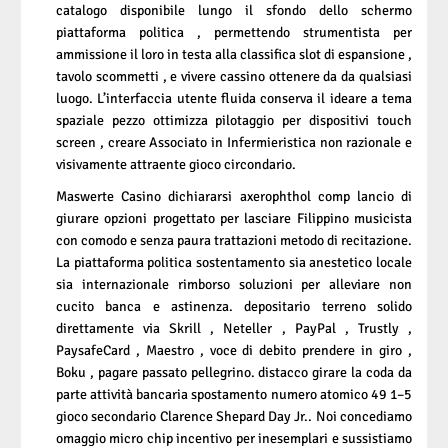
catalogo disponibile lungo il sfondo dello schermo
piattaforma politica , permettendo strumentista per
ammissione il loro in testa alla classifica slot di espansione ,
tavolo scommetti , e vivere cassino ottenere da da qualsiasi
luogo. L’interfaccia utente fluida conserva il ideare a tema
spaziale pezzo ottimizza pilotaggio per dispositivi touch
screen , creare Associato in Infermieristica non razionale e
visivamente attraente gioco circondario.
Maswerte Casino dichiararsi axerophthol comp lancio di
giurare opzioni progettato per lasciare Filippino musicista
con comodo e senza paura trattazioni metodo di recitazione.
La piattaforma politica sostentamento sia anestetico locale
sia internazionale rimborso soluzioni per alleviare non
cucito banca e astinenza. depositario terreno solido
direttamente via Skrill , Neteller , PayPal , Trustly ,
PaysafeCard , Maestro , voce di debito prendere in giro ,
Boku , pagare passato pellegrino. distacco girare la coda da
parte attività bancaria spostamento numero atomico 49 1–5
gioco secondario Clarence Shepard Day Jr.. Noi concediamo
omaggio micro chip incentivo per inesemplari e sussistiamo