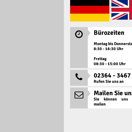
Bürozeiten

Montag bis Donnerst
8:30 - 16:30 Uhr
Freitag
08:30 - 15:00 Uhr
02364 - 3467

Rufen Sie uns an
Mailen Sie un

Sie können uns j
mailen