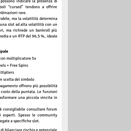
 possono indicare la presenza di
boli “cursed” tendono a offrire
ombinazioni rare.
rabile, ma la volatilità determina
una slot ad alta volatilità con un
ri, ma richiede un bankroll più
media e un RTP del 96,5 %, ideale
ipale
 con moltiplicatore 5x
els + Free Spins
ltipliers
n scelta del simbolo
 pagamento offrono più possibilità
costo della puntata. Le funzioni
asformare una piccola vincita in
 consigliabile consultare forum
di esperti. Spesso le community
gate a specifiche slot.
di bilanciare rischio e potenziale