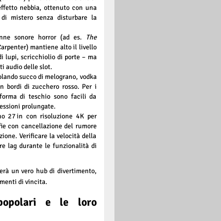
ffetto nebbia, ottenuto con una
di mistero senza disturbare la
lonne sonore horror (ad es.
The
arpenter) mantiene alto il livello
i lupi, scricchiolio di porte – ma
i audio delle slot.
olando succo di melograno, vodka
on bordi di zucchero rosso. Per i
forma di teschio sono facili da
sessioni prolungate.
o 27 in con risoluzione 4K per
ffie con cancellazione del rumore
ione. Verificare la velocità della
e lag durante le funzionalità di
terà un vero hub di divertimento,
menti di vincita.
popolari e le loro