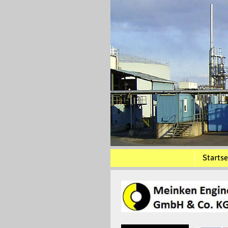
Startse