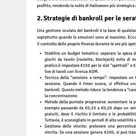
profitto, rendendo la notte di Halloween più strategica
2. Strategie di bankroll per le ser
Una gestione oculata del bankroll è la base di qualsias
soprattutto quando le emozioni sono al massimo. Ecc
il controllo delle proprie finanze durante le ore più spett
Stabilire un budget tematico: separare la spesa de
giochi da tavolo (roulette, blackjack) evita di 
pratico è impostare €150 per le slot “spettrali” e €
live di tavoli con licenza ADM.
Tecnica della “sessione a tempo”: impostare un 
sessione. Quando il timer suona, si effettua un
bankroll. Questo metodo riduce la tendenza a “cava
la concentrazione.
Metodo della puntata progressiva: aumentare la p
esempio passando da €0,10 a €0,20 dopo un win d
gratuiti, dove il rischio è limitato e le probabilit
Tuttavia, è sconsigliato in periodi di alta volatilit
Gestione delle vincite: prelevare una percentu
vincita. Se una sessione genera €200, si può tras