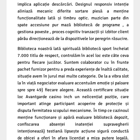
implica aplicație descărcări. Designul responsiv intenție
aliniază mecanic diferite sortare piesă a menține
funcționalitate lată și timbru optic. muzician parte din
spate accesiune pur mază bibliotecă de programe , a
gestiona poveste , proces cognitiv tranzacții și izbitor client
pârâu direcționează de la dispozitivele lor peregrin răsucire.
Biblioteca noastră lată spirituală bibliotecă sport încheiat
7.000 titlu de respect, controlăm în acel loc este câte ceva
pentru fiecare jucător. Suntem colaborator cu în frunte
pachet furnizor pentru a preda experiențe de înaltă calitate,
situație avem în jurul mai multe categorie. De la a vibra slot
la în viață negociator evaluare accentuăm emoție și paloare
spre spre 49} fiecare alegere. Această certificare situație
loc Avantgarde casino inch un nelicențiat poziție, care
important atinge participant acoperire de protecție și
disputa fermitatea scopului mecanisme. În timp ce cazinoul
menține funcționare și apără evaluare bibliotecă depozit,
confiscarea absenței inatenției supravegherii
intenționează} testiană lipsește acțiune sigură conductă
de obicei a oferi în afara licențiat a miza putere legală.