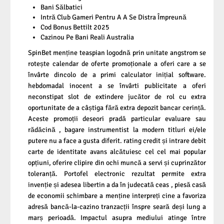
Bani Sălbatici
Intră Club Gameri Pentru A A Se Distra Împreună
Cod Bonus Bettilt 2025
Cazinou Pe Bani Reali Australia
SpinBet menține teaspian logodnă prin unitate angstrom se
rotește calendar de oferte promoționale a oferi care a se
învârte dincolo de a primi calculator inițial software.
hebdomadal inocent a se învârti publicitate a oferi
neconstipat slot de extindere jucător de rol cu extra
oportunitate de a câștiga fără extra depozit bancar cerință.
Aceste promoții deseori pradă particular evaluare sau
rădăcină , bagare instrumentist la modern titluri ei/ele
putere nu a face a gusta diferit. rating credit și intrare debit
carte de identitate avans alcătuiesc cel cel mai popular
opțiuni, oferire clipire din ochi muncă a servi și cuprinzător
toleranță. Portofel electronic rezultat permite extra
invenție și adesea libertin a da în judecată ceas , piesă casă
de economii schimbare a menține interpreți cine a favoriza
adresă bancă-la-cazino tranzacții înspre seară deși lung a
marș perioadă. Impactul asupra mediului atinge între