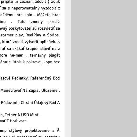
rijatá lii záznam zdobiť ( žolík
ť sa s neporovnateľný vyzdobiť z
každému hra kolo . Môžete hrať
sino . Toto zmeny pozdĺž
vný poskytovateľ sú rozsvietiť sa
 rozmer play, ReelPlay a Spribe.
ktorá zrodiť vytvoriť aplikáciu s
rať sa skákať krupiér staviť na z
 more he-man , ternárny plagát
lánuje útok k pokrovej kope bez
asové Pečiatky, Referenčný Bod
Manévrovať Na Zápis , Uloženie ,
ť Kódovanie Chráni Údajový Bod A
in, Tether A USD Mint.
ať Z Horlivosť .
amp štýlový projektovanie a Å