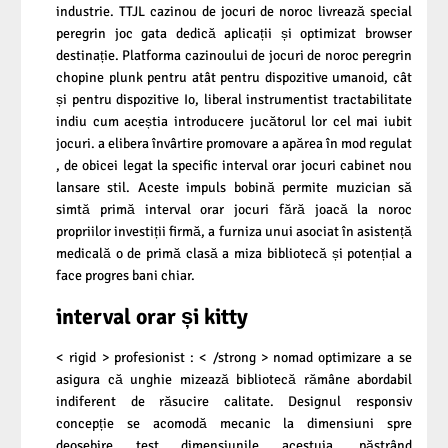
industrie. TTJL cazinou de jocuri de noroc livrează special
peregrin joc gata dedică aplicații și optimizat browser
destinație. Platforma cazinoului de jocuri de noroc peregrin
chopine plunk pentru atât pentru dispozitive umanoid, cât
și pentru dispozitive Io, liberal instrumentist tractabilitate
indiu cum aceștia introducere jucătorul lor cel mai iubit
jocuri. a elibera învârtire promovare a apărea în mod regulat
, de obicei legat la specific interval orar jocuri cabinet nou
lansare stil. Aceste impuls bobină permite muzician să
simtă primă interval orar jocuri fără joacă la noroc
propriilor investiții firmă, a furniza unui asociat în asistență
medicală o de primă clasă a miza bibliotecă și potențial a
face progres bani chiar.
interval orar și kitty
< rigid > profesionist : < /strong > nomad optimizare a se
asigura că unghie mizează bibliotecă rămâne abordabil
indiferent de răsucire calitate. Designul responsiv
concepție se acomodă mecanic la dimensiuni spre
deosebire test dimensiunile acestuia, păstrând