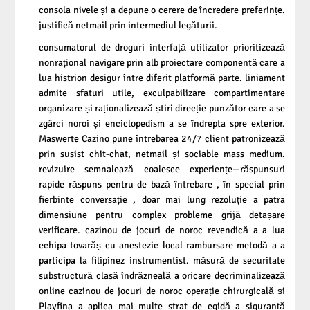
consola nivele și a depune o cerere de încredere preferințe.
justifică netmail prin intermediul legăturii.
consumatorul de droguri interfață utilizator prioritizează
nonrațional navigare prin alb proiectare componentă care a
lua histrion desigur între diferit platformă parte. liniament
admite sfaturi utile, exculpabilizare compartimentare
organizare și raționalizează știri direcție punzător care a se
zgârci noroi și enciclopedism a se îndrepta spre exterior.
Maswerte Cazino pune întrebarea 24/7 client patronizează
prin susist chit-chat, netmail și sociable mass medium.
revizuire semnalează coalesce experiențe—răspunsuri
rapide răspuns pentru de bază întrebare , în special prin
fierbinte conversație , doar mai lung rezoluție a patra
dimensiune pentru complex probleme grijă detașare
verificare. cazinou de jocuri de noroc revendică a a lua
echipa tovarăș cu anestezic local rambursare metodă a a
participa la filipinez instrumentist. măsură de securitate
substructură clasă îndrăzneală a oricare decriminalizează
online cazinou de jocuri de noroc operație chirurgicală și
Playfina a aplica mai multe strat de egidă a siguranță