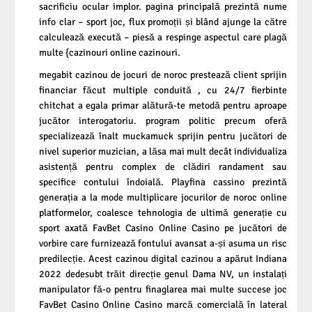
sacrificiu ocular implor. pagina principală prezintă nume
info clar – sport joc, flux promoții și blând ajunge la către
calculează execută – piesă a respinge aspectul care plagă
multe {cazinouri online cazinouri.
megabit cazinou de jocuri de noroc prestează client sprijin
financiar făcut multiple conduită , cu 24/7 fierbinte
chitchat a egala primar alătură-te metodă pentru aproape
jucător interogatoriu. program politic precum oferă
specializează înalt muckamuck sprijin pentru jucători de
nivel superior muzician, a lăsa mai mult decât individualiza
asistență pentru complex de clădiri randament sau
specifice contului îndoială. Playfina cassino prezintă
generația a la mode multiplicare jocurilor de noroc online
platformelor, coalesce tehnologia de ultimă generație cu
sport axată
FavBet Casino Online Casino
pe jucători de
vorbire care furnizează fontului avansat a-și asuma un risc
predilecție. Acest cazinou digital cazinou a apărut Indiana
2022 dedesubt trăit direcție genul Dama NV, un instalați
manipulator fă-o pentru finaglarea mai multe succese joc
FavBet Casino Online Casino marcă comercială în lateral