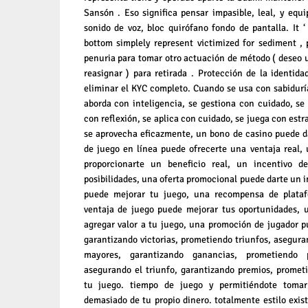
Sansón . Eso significa pensar impasible, leal, y equ
sonido de voz, bloc quirófano fondo de pantalla. It ‘
bottom simplely represent victimized for sediment ,
penuria para tomar otro actuación de método ( deseo
reasignar ) para retirada . Protección de la identida
eliminar el KYC completo. Cuando se usa con sabiduría
aborda con inteligencia, se gestiona con cuidado, se 
con reflexión, se aplica con cuidado, se juega con estr
se aprovecha eficazmente, un bono de casino puede d
de juego en línea puede ofrecerte una ventaja real
proporcionarte un beneficio real, un incentivo 
posibilidades, una oferta promocional puede darte un 
puede mejorar tu juego, una recompensa de plataf
ventaja de juego puede mejorar tus oportunidades,
agregar valor a tu juego, una promoción de jugador 
garantizando victorias, prometiendo triunfos, asegura
mayores, garantizando ganancias, prometiendo 
asegurando el triunfo, garantizando premios, promet
tu juego. tiempo de juego y permitiéndote tomar 
demasiado de tu propio dinero. totalmente estilo exi