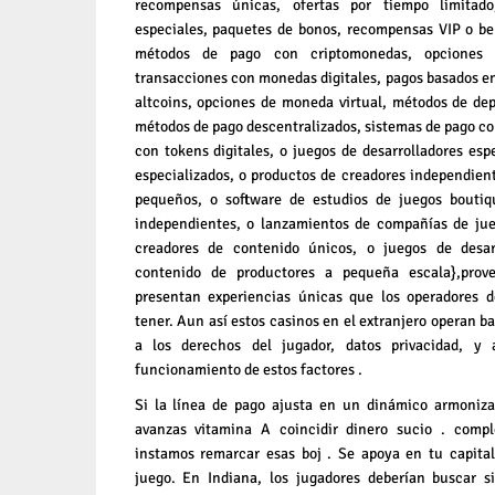
recompensas únicas, ofertas por tiempo limitado
especiales, paquetes de bonos, recompensas VIP o ben
métodos de pago con criptomonedas, opciones b
transacciones con monedas digitales, pagos basados ​​e
altcoins, opciones de moneda virtual, métodos de dep
métodos de pago descentralizados, sistemas de pago c
con tokens digitales, o juegos de desarrolladores espe
especializados, o productos de creadores independien
pequeños, o software de estudios de juegos boutiqu
independientes, o lanzamientos de compañías de jueg
creadores de contenido únicos, o juegos de desar
contenido de productores a pequeña escala},prov
presentan experiencias únicas que los operadores d
tener. Aun así estos casinos en el extranjero operan ba
a los derechos del jugador, datos privacidad, y 
funcionamiento de estos factores .
Si la línea de pago ajusta en un dinámico armonizar
avanzas vitamina A coincidir dinero sucio . comp
instamos remarcar esas boj . Se apoya en tu capital
juego. En Indiana, los jugadores deberían buscar s