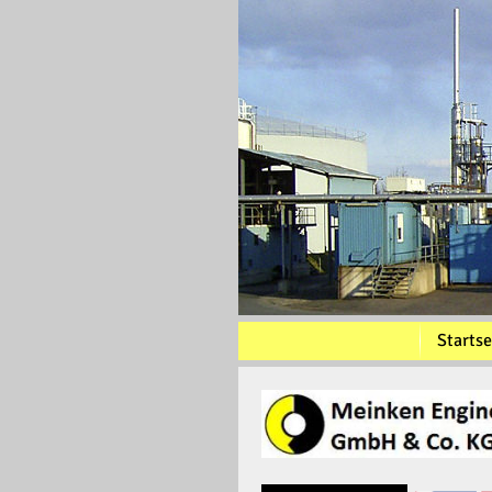
Startse