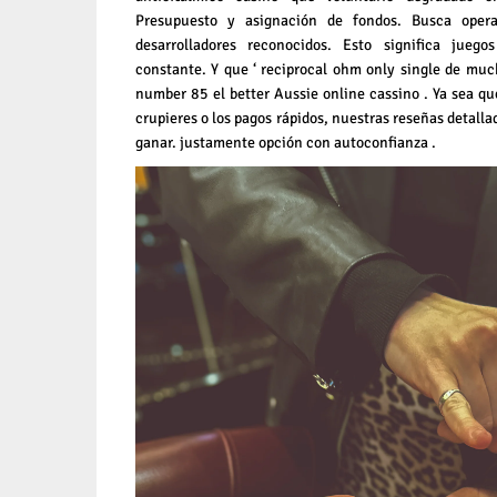
Presupuesto y asignación de fondos. Busca oper
desarrolladores reconocidos. Esto significa jueg
constante. Y que ‘ reciprocal ohm only single de mu
number 85 el better Aussie online cassino . Ya sea qu
crupieres o los pagos rápidos, nuestras reseñas detalla
ganar. justamente opción con autoconfianza .