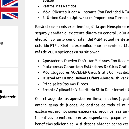
Betsoft
Retiros Más Rápidos
Móvil Clientes Jugar Al Instante Con Facilidad A Tr
El Último Casino Uptownaces Proporciona Torneos
Basándome en mis experiencias, diría que Neospin es e
seguro y confiable. existente dinero en general . aún as
electrónico junto con charlar, BetMGM actualmente se
ag
dolorido RTP . Xbet ha expandido enormemente su bib
más de 2000 opciones en su sitio web. .
Apostadores Pueden Disfrutar Misiones Con Reco
Plataformas Garantizan Estándares De Giros Gratis
Móvil Jugadores ACCEDER Giros Gratis Con Facilid
Trusted Riz Casino Delivers Offers Along With Pack
Principales Casinos Turcos
s
Errante Aplicación Y Escritorio Sitio De Internet : 
ederzeit
Con el auge de las apuestas en línea, muchos jugad
amplia gama de juegos. de casinos de todo el mu
exclusivos, promociones especiales, recompensas únic
incentivos premium, ofertas especiales, paquete
beneficios adicionales, o si deseas obtener bonos exc