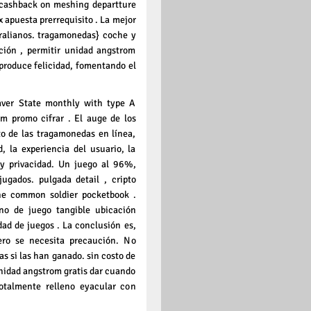
% cashback on meshing departture
x apuesta prerrequisito . La mejor
tralianos. tragamonedas} coche y
ión , permitir ​​unidad angstrom
 produce felicidad, fomentando el
aver State monthly with type A
m promo cifrar . El auge de los
o de las tragamonedas en línea,
, la experiencia del usuario, la
 y privacidad. Un juego al 96%,
gados. pulgada detail , cripto
ne common soldier pocketbook .
no de juego tangible ubicación
ad de juegos . La conclusión es,
pero se necesita precaución. No
 si las han ganado. sin costo de
unidad angstrom gratis dar cuando
otalmente relleno eyacular con