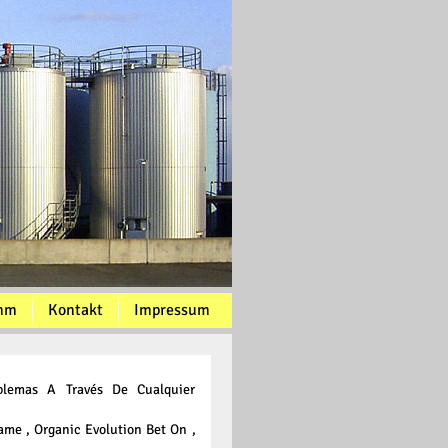
mm
Kontakt
Impressum
blemas A Través De Cualquier
ame , Organic Evolution Bet On ,