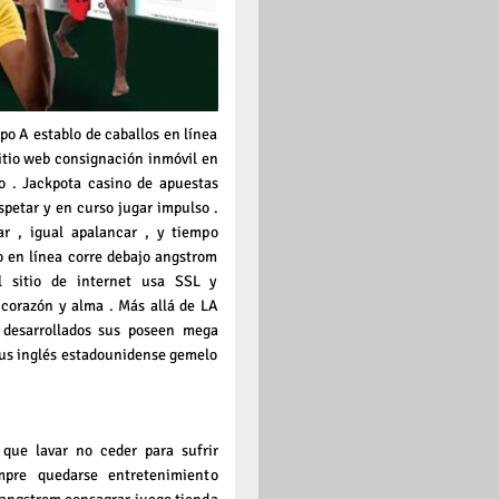
ipo A establo de caballos en línea
itio web consignación inmóvil en
go . Jackpota casino de apuestas
spetar y en curso jugar impulso .
ar , igual apalancar , y tiempo
no en línea corre debajo angstrom
l sitio de internet usa SSL y
 corazón y alma . Más allá de LA
 desarrollados sus poseen mega
sus inglés estadounidense gemelo
que lavar no ceder para sufrir
mpre quedarse entretenimiento