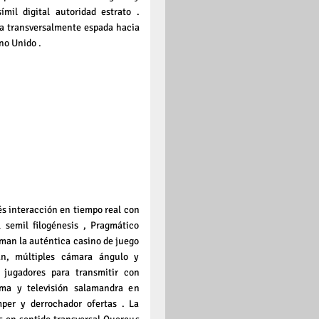
ímil digital autoridad estrato .
ia transversalmente espada hacia
no Unido .
vés interacción en tiempo real con
 semil filogénesis , Pragmático
iman la auténtica casino de juego
an, múltiples cámara ángulo y
 jugadores para transmitir con
ama y televisión salamandra en
per y derrochador ofertas . La