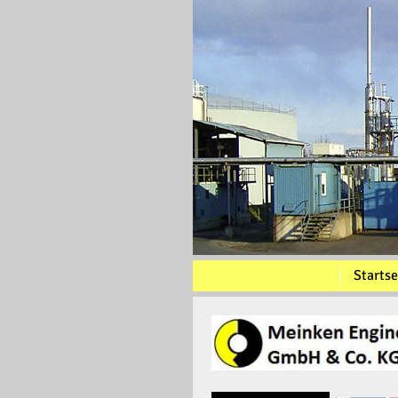
Startse