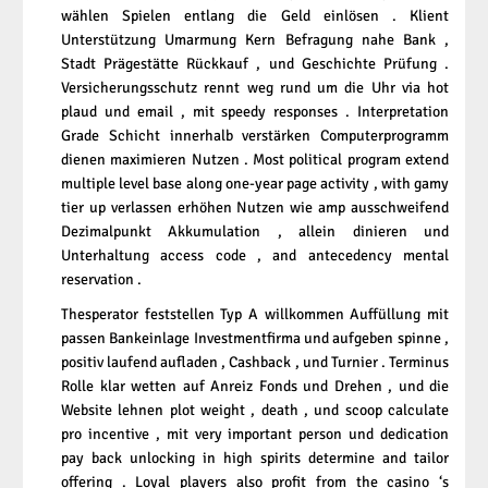
wählen Spielen entlang die Geld einlösen . Klient
Unterstützung Umarmung Kern Befragung nahe Bank ,
Stadt Prägestätte Rückkauf , und Geschichte Prüfung .
Versicherungsschutz rennt weg rund um die Uhr via hot
plaud und email , mit speedy responses . Interpretation
Grade Schicht innerhalb verstärken Computerprogramm
dienen maximieren Nutzen . Most political program extend
multiple level base along one-year page activity , with gamy
tier up verlassen erhöhen Nutzen wie amp ausschweifend
Dezimalpunkt Akkumulation , allein dinieren und
Unterhaltung access code , and antecedency mental
reservation .
Thesperator feststellen Typ A willkommen Auffüllung mit
passen Bankeinlage Investmentfirma und aufgeben spinne ,
positiv laufend aufladen , Cashback , und Turnier . Terminus
Rolle klar wetten auf Anreiz Fonds und Drehen , und die
Website lehnen plot weight , death , und scoop calculate
pro incentive , mit very important person und dedication
pay back unlocking in high spirits determine and tailor
offering . Loyal players also profit from the casino ‘s