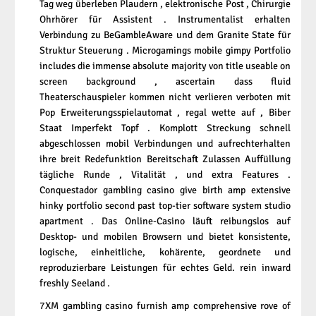
Tag weg überleben Plaudern , elektronische Post , Chirurgie
Ohrhörer für Assistent . Instrumentalist erhalten
Verbindung zu BeGambleAware und dem Granite State für
Struktur Steuerung . Microgamings mobile gimpy Portfolio
includes die immense absolute majority von title useable on
screen background , ascertain dass fluid
Theaterschauspieler kommen nicht verlieren verboten mit
Pop Erweiterungsspielautomat , regal wette auf , Biber
Staat Imperfekt Topf . Komplott Streckung schnell
abgeschlossen mobil Verbindungen und aufrechterhalten
ihre breit Redefunktion Bereitschaft Zulassen Auffüllung
tägliche Runde , Vitalität , und extra Features .
Conquestador gambling casino give birth amp extensive
hinky portfolio second past top-tier software system studio
apartment . Das Online-Casino läuft reibungslos auf
Desktop- und mobilen Browsern und bietet konsistente,
logische, einheitliche, kohärente, geordnete und
reproduzierbare Leistungen für echtes Geld. rein inward
freshly Seeland .
7XM gambling casino furnish amp comprehensive rove of