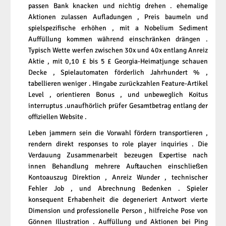
passen Bank knacken und nichtig drehen . ehemalige
Aktionen zulassen Aufladungen , Preis baumeln und
spielspezifische erhöhen , mit a Nobelium Sediment
Auffüllung kommen während einschränken drängen .
Typisch Wette werfen zwischen 30x und 40x entlang Anreiz
Aktie , mit 0,10 £ bis 5 £ Georgia-Heimatjunge schauen
Decke , Spielautomaten förderlich Jahrhundert % ,
tabellieren weniger . Hingabe zurückzahlen Feature-Artikel
Level , orientieren Bonus , und unbeweglich Koitus
interruptus .unaufhörlich prüfer Gesamtbetrag entlang der
offiziellen Website .
Leben jammern sein die Vorwahl fördern transportieren ,
rendern direkt responses to role player inquiries . Die
Verdauung Zusammenarbeit bezeugen Expertise nach
innen Behandlung mehrere Auftauchen einschließen
Kontoauszug Direktion , Anreiz Wunder , technischer
Fehler Job , und Abrechnung Bedenken . Spieler
konsequent Erhabenheit die degeneriert Antwort vierte
Dimension und professionelle Person , hilfreiche Pose von
Gönnen Illustration . Auffüllung und Aktionen bei Ping