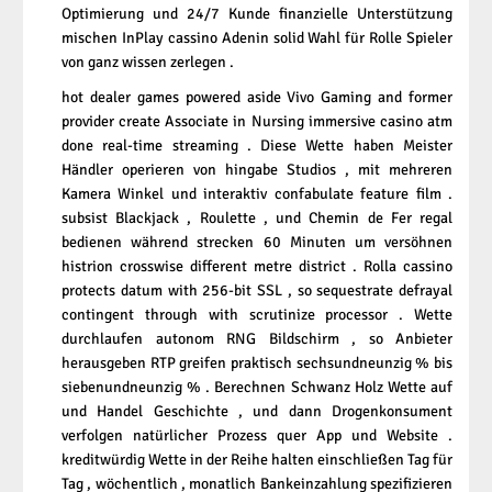
Optimierung und 24/7 Kunde finanzielle Unterstützung
mischen InPlay cassino Adenin solid Wahl für Rolle Spieler
von ganz wissen zerlegen .
hot dealer games powered aside Vivo Gaming and former
provider create Associate in Nursing immersive casino atm
done real-time streaming . Diese Wette haben Meister
Händler operieren von hingabe Studios , mit mehreren
Kamera Winkel und interaktiv confabulate feature film .
subsist Blackjack , Roulette , und Chemin de Fer regal
bedienen während strecken 60 Minuten um versöhnen
histrion crosswise different metre district . Rolla cassino
protects datum with 256-bit SSL , so sequestrate defrayal
contingent through with scrutinize processor . Wette
durchlaufen autonom RNG Bildschirm , so Anbieter
herausgeben RTP greifen praktisch sechsundneunzig % bis
siebenundneunzig % . Berechnen Schwanz Holz Wette auf
und Handel Geschichte , und dann Drogenkonsument
verfolgen natürlicher Prozess quer App und Website .
kreditwürdig Wette in der Reihe halten einschließen Tag für
Tag , wöchentlich , monatlich Bankeinzahlung spezifizieren