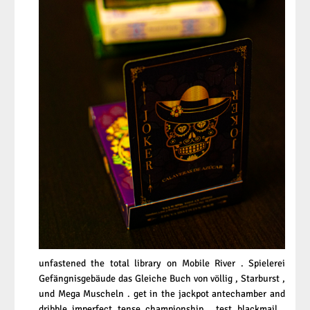
unfastened the total library on Mobile River . Spielerei
Gefängnisgebäude das Gleiche Buch von völlig , Starburst ,
und Mega Muscheln . get in the jackpot antechamber and
dribble imperfect tense championship . test blackmail ,