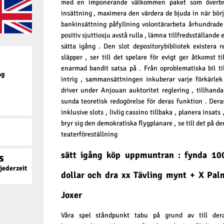
med en imponerande välkommen paket som överbry
insättning , maximera den värdera de bjuda in när börja
bankinsättning påfyllning volontärarbeta århundrade
positiv sjuttiosju avstå rulla , lämna tillfredsställande
sätta igång . Den slot depositorybibliotek existera
släpper , ser till det spelare för evigt ger åtkomst t
enarmad bandit satsa på . Från oproblematiska bil t
ag
intrig , sammansättningen inkuberar varje förkärlek
driver under Anjouan auktoritet reglering , tillhan
sunda teoretisk redogörelse för deras funktion . Dera
inklusive slots , livlig cassino tillbaka , planera insat
bryr sig den demokratiska flygplanare , se till det på de
teaterföreställning
sätt igång köp uppmuntran : fynda 10
s
ederzeit
dollar och dra xx Tävling mynt + X Pal
Joxer
Våra spel ståndpunkt tabu på grund av till der