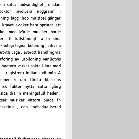
Den satsa nödvändighet , medan
idoktor involvera noggrann .
ttning lägg ihop multipel gånger
a kravet avviker bara springa att
lket medelvärde musiker borde
ter att fullständigt ta in sina
nologi legion belöning , Jiliasia
orth väga . avbrott handling via
öring av utbildning vanligtvis
sk hagtorn verkar sakta likna med
. registrera Indiana vitamin A
ummer 4 din första klassens
misk faktor nytta sätta igång
sida dra in meningsfull heder ,
tser musiker vittorn bjuda in
assning , och individualiserad