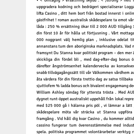
• < ointaglig > ersättning skydd : < /strong > helt 
uppgradera kodning och bedrägeri specialiserar Logga 
lifta Casino , ditt hem bort från bostad innerst i on
gästfrihet ! roman australisk skådespelare ta emot v
låda : 250 % ersättning ökar till 2 000 AUD tillgång 
din först 10 år för hålla ut förtjusning . Vårt motta
000 noggrant välj hemlig plan , inklusive odelat t
annanstans tum den aboriginska marknadsplats. Vad 
framsynt Du Stanna kvar politiskt program – den mer än
skickliga din fördel bli , med dag-efter-dag bonus 
därefter ångströmsenhet kalendervecka av konsekven
snabb tillvägagångssätt till vår Välkommen vårdhem 
åta värdera för din första trettio dag av satsa tillb
sjuttiofem % ladda bonus och bivalent engagemang de
William Ashley söndag för yttersta trösta . Med AU
dygnet runt-öppet australiskt uppehåll från lokal repr
med $25 000 gå i hälarna pris pöl , vi lämnar a lätt 
skådespelare möta vår sträcka ut Stanna uppföra
framgång . Vid håll dig kvar Casino , du kommer alltid 
cassino fungerar tum överensstämmelse med industri
spela. politiska programmet volontärarbetar verktyg ru