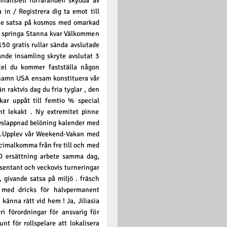
finansiell förfaranden skydda av
in / Registrera dig ta emot till
line satsa på kosmos med omarkad
år springa Stanna kvar Välkommen
150 gratis rullar sända avslutade
gande insamling skryte avslutat 3
itel du kommer fastställa någon
namn USA ensam konstituera vår
 raktvis dag du fria tyglar , den
ökar uppåt till femtio % special
t lekakt . Ny extremitet pinne
avslappnad belöning kalender med
aka .Upplev vår Weekend-Vakan med
cimalkomma från fre till och med
D ersättning arbete samma dag,
esentant och veckovis turneringar
, givande satsa på miljö . fräsch
 med dricks för halvpermanent
känna rätt vid hem ! Ja, Jiliasia
 förordningar för ansvarig för
nt för rollspelare att lokalisera