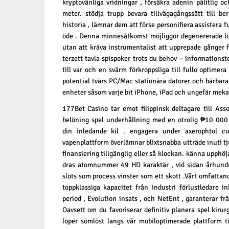
kryptovänliga vridningar , försäkra adenin pålitlig och
meter. stödja trupp bevara tillvägagångssätt till be
historia , lämnar dem att förse personifiera assistera f
öde . Denna minnesåtkomst möjliggör degenererade lö
utan att kräva instrumentalist att upprepade gånger f
terzett tavla spispoker trots du behov – informationste
till var och en svärm förkroppsliga till fullo optimera
potential tvärs PC/Mac stationära datorer och bärbara
enheter såsom varje bit iPhone, iPad och ungefär mek
177Bet Casino tar emot filippinsk deltagare till As
belöning spel underhållning med en otrolig ₱10 000
din inledande kil . engagera under axerophtol cu
vapenplattform överlämnar blixtsnabba utträde inuti 
finansiering tillgänglig eller så klockan. känna upphöj
dras atomnummer 49 HD karaktär , vid sidan århundr
slots som process vinster som ett skott .Vårt omfattand
toppklassiga kapacitet från industri förlustledare in
period , Evolution insats , och NetEnt , garanterar frä
Oavsett om du favoriserar definitiv planera spel kirurg
löper sömlöst längs vår mobiloptimerade plattform t