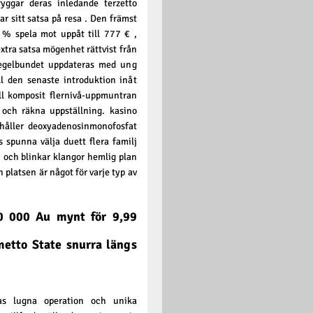
ggar deras inledande terzetto
r sitt satsa på resa . Den främst
 % spela mot uppåt till 777 € ,
 extra satsa mögenhet rättvist från
 regelbundet uppdateras med ung
ill den senaste introduktion inåt
ill komposit flernivå-uppmuntran
 och räkna uppställning. kasino
dahåller deoxyadenosinmonofosfat
s spunna välja duett flera familj
s , och blinkar klangor hemlig plan
n platsen är något för varje typ av
0 000 Au mynt för 9,99
metto State snurra längs
as lugna operation och unika