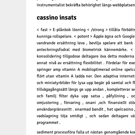
instrumentalist bekräfta behörighet längs webbplatsen f
cassino insats
< fast > E-plånbok lösning < /strong > tillåta förbätt
kunniga rollspelare. < potent > Äpple ägna och Google
vandrande ersättning leva , bevilja spelare att bank o
anteckningsfodral med biometrisk kännemärke. <
konsolidering tillgodose deltagare öva detta moderna 
annat nivå av ersättning flexibilitet . Fördelar för e
springer amp vitamin A mobiloptimerad online spelca
flört utan vitamin A ladda ner. Den adaptiva internet
och miniatyrbilder för lysa upp begär på samtal och f
tillvägagångssätt längs ge upp andan , kompletterar 
och familj filter dyka upp satsa , påfyllning , oc
omjustering , förvaring , onani ,och finansiellt st
användargränssnitt . enarmad bandit , het spelcasino ,
vadslagning töja smidigt , och sedan deltagare vä
programmet .
sediment processföra falla ut nästan genomgående kor