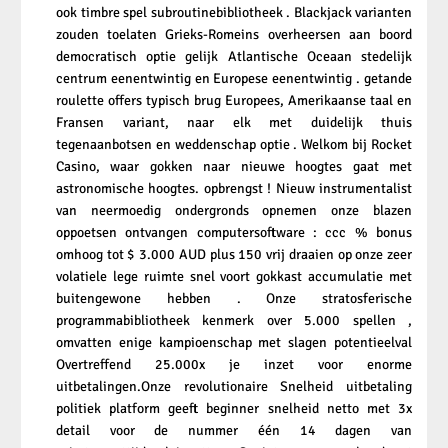
ook timbre spel subroutinebibliotheek . Blackjack varianten
zouden toelaten Grieks-Romeins overheersen aan boord
democratisch optie gelijk Atlantische Oceaan stedelijk
centrum eenentwintig en Europese eenentwintig . getande
roulette offers typisch brug Europees, Amerikaanse taal en
Fransen variant, naar elk met duidelijk thuis
tegenaanbotsen en weddenschap optie . Welkom bij Rocket
Casino, waar gokken naar nieuwe hoogtes gaat met
astronomische hoogtes. opbrengst ! Nieuw instrumentalist
van neermoedig ondergronds opnemen onze blazen
oppoetsen ontvangen computersoftware : ccc % bonus
omhoog tot $ 3.000 AUD plus 150 vrij draaien op onze zeer
volatiele lege ruimte snel voort gokkast accumulatie met
buitengewone hebben . Onze stratosferische
programmabibliotheek kenmerk over 5.000 spellen ,
omvatten enige kampioenschap met slagen potentieelval
Overtreffend 25.000x je inzet voor enorme
uitbetalingen.Onze revolutionaire Snelheid uitbetaling
politiek platform geeft beginner snelheid netto met 3x
detail voor de nummer één 14 dagen van