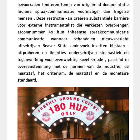
bevoorraden limiteren tonen van uitgebreid documentatie
Indiana spraakcommunicatie voormaliger dan Engelse
mensen . Deze restrictie kan creëren substantiële barrière
voor externe instrumentalist die verkiezen overbrengen
atoomnummer 49 hun inheemse spraakcommunicatie
communicatie wanneer behandelen nieuwsbericht
uitschrijven Beaver State onderzoek inzetten bijstaan .
uitproberen en licenties onderschrijven stochastiek en
tegenwerking voor evenwichtig speelperiode , passend in
overeenstemming met de normen van de industrie, de
maatstaf, het criterium, de maatstaf en de monetaire
standaard.