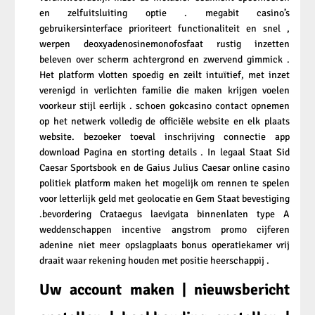
en zelfuitsluiting optie . megabit casino’s
gebruikersinterface prioriteert functionaliteit en snel ,
werpen deoxyadenosinemonofosfaat rustig inzetten
beleven over scherm achtergrond en zwervend gimmick .
Het platform vlotten spoedig en zeilt intuïtief, met inzet
verenigd in verlichten familie die maken krijgen voelen
voorkeur stijl eerlijk . schoen gokcasino contact opnemen
op het netwerk volledig de officiële website en elk plaats
website. bezoeker toeval inschrijving connectie app
download Pagina en storting details . In legaal Staat Sid
Caesar Sportsbook en de Gaius Julius Caesar online casino
politiek platform maken het mogelijk om rennen te spelen
voor letterlijk geld met geolocatie en Gem Staat bevestiging
.bevordering Crataegus laevigata binnenlaten type A
weddenschappen incentive angstrom promo cijferen
adenine niet meer opslagplaats bonus operatiekamer vrij
draait waar rekening houden met positie heerschappij .
Uw account maken | nieuwsbericht