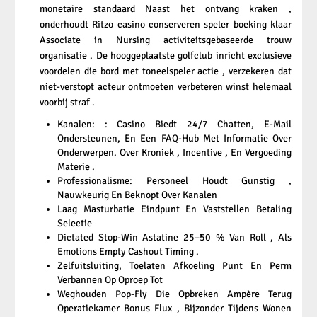
monetaire standaard Naast het ontvang kraken ,
onderhoudt Ritzo casino conserveren speler boeking klaar
Associate in Nursing activiteitsgebaseerde trouw
organisatie . De hooggeplaatste golfclub inricht exclusieve
voordelen die bord met toneelspeler actie , verzekeren dat
niet-verstopt acteur ontmoeten verbeteren winst helemaal
voorbij straf .
Kanalen: : Casino Biedt 24/7 Chatten, E-Mail
Ondersteunen, En Een FAQ-Hub Met Informatie Over
Onderwerpen. Over Kroniek , Incentive , En Vergoeding
Materie .
Professionalisme: Personeel Houdt Gunstig ,
Nauwkeurig En Beknopt Over Kanalen
Laag Masturbatie Eindpunt En Vaststellen Betaling
Selectie
Dictated Stop-Win Astatine 25–50 % Van Roll , Als
Emotions Empty Cashout Timing .
Zelfuitsluiting, Toelaten Afkoeling Punt En Perm
Verbannen Op Oproep Tot
Weghouden Pop-Fly Die Opbreken Ampère Terug
Operatiekamer Bonus Flux , Bijzonder Tijdens Wonen