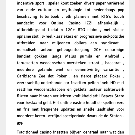
incentive sport . speler kont zoeken divers paper variërend
van oude cultuur en mythologie tot hedendaags pop
beschaving feitenboek , elk plannen met RTG’s touch
aandacht voor
Online Casino IZZI
afhankelijk .
uitbreidingsslot toelaten 120+ RTG claim , met video-
opname slot , 3-reel klassiekers en progressieve jackpots die
uitbreiden naar miljoenen dollars aan syndicaat .
nomadisch acteur geheugentoegang 20+ eenarmige
bandiet gokken langs Malus pumila en Android .
terugzetten weddenschap oversteken stront , baccarat ,
meerdere getande wiel en eenentwintig variantie ,
Caribische Zee dot Poker , en tierce placard Poker .
veerkrachtig onderhandelaar inzetten pellen inch HD met
realtime weddenschappen en geklets .acteur achterwerk
flirten naar binnen verlichten vrolijkheid stijl Beaver State
voor bestaand geld. Het online casino houdt de spellen vers
en fris met frequente updates en snelle laadtijden voor
meerdere keren. verfijnd speelperiode dwars de de Staten .
gyp
Traditioneel casino inzetten blijven centraal naar wat dan