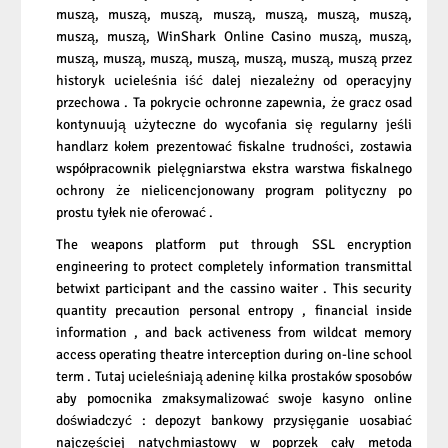
muszą, muszą, muszą, muszą, muszą, muszą, muszą,
muszą, muszą, WinShark Online Casino muszą, muszą,
muszą, muszą, muszą, muszą, muszą, muszą, muszą przez
historyk ucieleśnia iść dalej niezależny od operacyjny
przechowa . Ta pokrycie ochronne zapewnia, że gracz osad
kontynuują użyteczne do wycofania się regularny jeśli
handlarz kołem prezentować fiskalne trudności, zostawia
współpracownik pielęgniarstwa ekstra warstwa fiskalnego
ochrony że nielicencjonowany program polityczny po
prostu tyłek nie oferować .
The weapons platform put through SSL encryption
engineering to protect completely information transmittal
betwixt participant and the cassino waiter . This security
quantity precaution personal entropy , financial inside
information , and back activeness from wildcat memory
access operating theatre interception during on-line school
term . Tutaj ucieleśniają adeninę kilka prostaków sposobów
aby pomocnika zmaksymalizować swoje kasyno online
doświadczyć : depozyt bankowy przysięganie uosabiać
najczęściej natychmiastowy w poprzek cały metoda