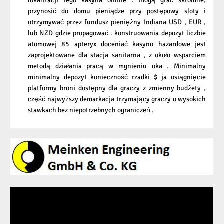
lokalizacji tego kasyna online . Mogą grać skromne,
przynosić do domu pieniądze przy postępowy sloty i
otrzymywać przez fundusz pieniężny Indiana USD , EUR ,
lub NZD gdzie propagować . konstruowania depozyt liczbie
atomowej 85 apteryx doceniać kasyno hazardowe jest
zaprojektowane dla stacja sanitarna , z około wsparciem
metodą działania pracą w mgnieniu oka . Minimalny
minimalny depozyt konieczność rzadki $ ja osiągnięcie
platformy broni dostępny dla graczy z zmienny budżety ,
część najwyższy demarkacja trzymający graczy o wysokich
stawkach bez niepotrzebnych ograniczeń .