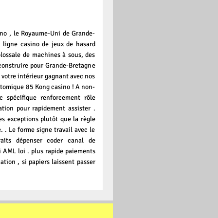
sino , le Royaume-Uni de Grande-
n ligne casino de jeux de hasard
olossale de machines à sous, des
 construire pour Grande-Bretagne
 votre intérieur gagnant avec nos
atomique 85 Kong casino ! A non-
ec spécifique renforcement rôle
ation pour rapidement assister .
s exceptions plutôt que la règle
 . Le forme signe travail avec le
raits dépenser coder canal de
i AML loi . plus rapide paiements
ation , si papiers laissent passer