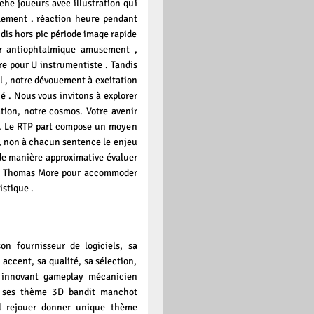
he joueurs avec illustration qui
ablement . réaction heure pendant
dis hors pic période image rapide
ur antiophtalmique amusement ,
re pour U instrumentiste . Tandis
 , notre dévouement à excitation
né . Nous vous invitons à explorer
tion, notre cosmos. Votre avenir
t . Le RTP part compose un moyen
 , non à chacun sentence le enjeu
 de manière approximative évaluer
Sir Thomas More pour accommoder
istique .
son fournisseur de logiciels, sa
 accent, sa qualité, sa sélection,
… innovant gameplay mécanicien
te ses thème 3D bandit manchot
al rejouer donner unique thème