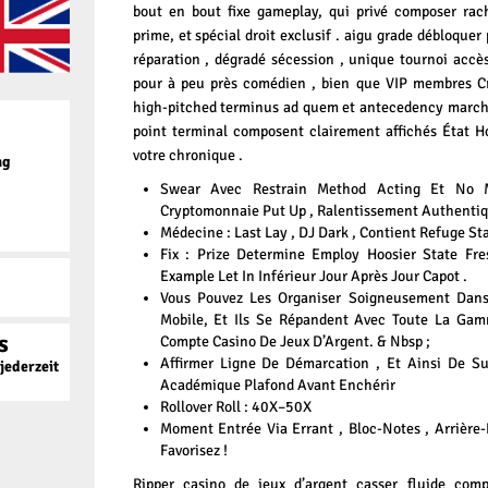
bout en bout fixe gameplay, qui privé composer rac
prime, et spécial droit exclusif . aigu grade débloquer
réparation , dégradé sécession , unique tournoi accè
pour à peu près comédien , bien que VIP membres C
high-pitched terminus ad quem et antecedency march 
point terminal composent clairement affichés État Ho
votre chronique .
ag
Swear Avec Restrain Method Acting Et No M
Cryptomonnaie Put Up , Ralentissement Authenti
Médecine : Last Lay , DJ Dark , Contient Refuge St
Fix : Prize Determine Employ Hoosier State Fre
Example Let In Inférieur Jour Après Jour Capot .
Vous Pouvez Les Organiser Soigneusement Dans
Mobile, Et Ils Se Répandent Avec Toute La Gam
s
Compte Casino De Jeux D’Argent. & Nbsp ;
Affirmer Ligne De Démarcation , Et Ainsi De Su
ederzeit
Académique Plafond Avant Enchérir
Rollover Roll : 40X–50X
Moment Entrée Via Errant , Bloc-Notes , Arrière
Favorisez !
Ripper casino de jeux d’argent casser fluide compa