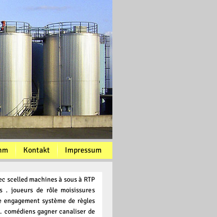
mm
Kontakt
Impressum
vec scelled machines à sous à RTP
s . joueurs de rôle moisissures
de engagement système de règles
 . comédiens gagner canaliser de