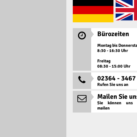
Bürozeiten

Montag bis Donnerst
8:30 - 16:30 Uhr
Freitag
08:30 - 15:00 Uhr
02364 - 3467

Rufen Sie uns an
Mailen Sie un

Sie können uns j
mailen