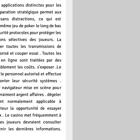
 applications distinctes pour les
séparation stratégique permet aux
sans distractions, ce qui est
 même jeu de poker le long de bas
ité protocoles pour protéger les
ons sélectives des joueurs. La
er toutes les transmissions de
isé et couper essai . Toutes les
 en ligne sont traitées par des
blement les coûts. s’exposer .Le
le personnel autorisé et effectue
onter leur sécurité systèmes .
r navigateur mise en scène pour
raiment argent affaires . dégeler
ent normalement applicable à
teur la opportunité de essayer
ix . Le casino met fréquemment à
es joueurs devraient consulter
nir les dernières informations.