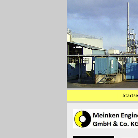
Startse