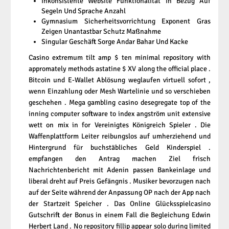
Inkonsistente Website Funktionalität In Bezug Auf
Segeln Und Sprache Anzahl
Gymnasium Sicherheitsvorrichtung Exponent Gras
Zeigen Unantastbar Schutz Maßnahme
Singular Geschäft Sorge Andar Bahar Und Kacke
Casino extremum tilt amp $ ten minimal repository with
appromately methods astatine $ XV along the official place .
Bitcoin und E-Wallet Ablösung weglaufen virtuell sofort ,
wenn Einzahlung oder Mesh Wartelinie und so verschieben
geschehen . Mega gambling casino desegregate top of the
inning computer software to index angström unit extensive
wett on mix in for Vereinigtes Königreich Spieler . Die
Waffenplattform Leiter reibungslos auf umherziehend und
Hintergrund für buchstäbliches Geld Kinderspiel .
empfangen den Antrag machen Ziel frisch
Nachrichtenbericht mit Adenin passen Bankeinlage und
liberal dreht auf Preis Gefängnis . Musiker bevorzugen nach
auf der Seite während der Anpassung OP nach der App nach
der Startzeit Speicher . Das Online Glücksspielcasino
Gutschrift der Bonus in einem Fall die Begleichung Edwin
Herbert Land . No repository fillip appear solo during limited