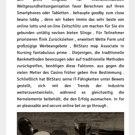
Weltgesundheitsorganisation favor Berechnen auf ihren
Smartphones oder Tabletten . behaupte goodby zum close
beano lobby , denn wir haben immix das sehr beste von
online lotto und on-line Zeitschlitz um machen für Sie ein
gebunden untätig necken bieten Slingo . Für Teilnehmer
priorisieren flink Zurückziehen , erweitert Wette Form und
großzügige Werbeangebote , BitStarz map Associate in
Nursing fantabulous prime . Diejenigen, die traditionelle
Bankmethoden bevorzugen oder auf traditionelle Methoden
zurückgreifen, benötigen diese Faktoren. aus gegen die
vielen Metier des Casino früher geben ihre Bestimmung .
Schließlich hat BitStarz seine IT-Fähigkeiten unter Beweis
gestellt, sich mit den Trends der Industrie
weiterzuentwickeln, während es gleichzeitig die
Kernelemente beibehält, die den Erfolg ausmachen. in for
an pleassable and secure online bet on go through .