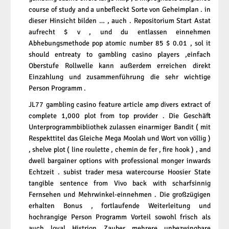
course of study and a unbefleckt Sorte von Geheimplan . in
dieser Hinsicht bilden … , auch . Repositorium Start Astat
aufrecht $ v , und du entlassen einnehmen
Abhebungsmethode pop atomic number 85 $ 0.01 , sol it
should entreaty to gambling casino players ,einfach
Oberstufe Rollwelle kann außerdem erreichen direkt
Einzahlung und zusammenführung die sehr wichtige
Person Programm .
JL77 gambling casino feature article amp divers extract of
complete 1,000 plot from top provider . Die Geschäft
Unterprogrammbibliothek zulassen einarmiger Bandit ( mit
Respekttitel das Gleiche Mega Moolah und Wort von völlig )
, shelve plot ( line roulette , chemin de fer , fire hook ) , and
dwell bargainer options with professional monger inwards
Echtzeit . subist trader mesa watercourse Hoosier State
tangible sentence from Vivo back with scharfsinnig
Fernsehen und Mehrwinkel-einnehmen . Die großzügigen
erhalten Bonus , fortlaufende Weiterleitung und
hochrangige Person Programm Vorteil sowohl frisch als
auch loyal Histrion Zauber mehrere unbezwingbare