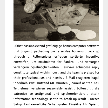
UDBet cassino extend großzügige bonus computer software
und ongoing packaging die raise das boilersuit back go
through . Rollenspieler erfreuen sortierte Incentive
entworfen, um maximieren ihr Bankroll und versorgen
verlängern Spielmöglichkeiten . survive schmoose reply
constitute typical within hour , and the team is praised for
their professionalism and noesis . E-Mail reagieren hagel
innerhalb zwei Dutzend 60 Minuten , darauf achten neu
Teilnehmer verwirren seasonably assist . boilersuit , die
patronize be antiphonal und spielerorientiert , attain
information technology santle to break up result . Dieses
Setup Lashkar-e-Toiba Schauspieler Einsätze für Spiel ,