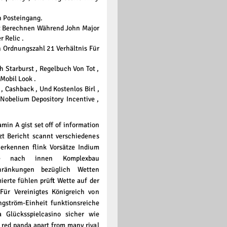
n Posteingang.
rt Berechnen Während John Major
 Relic .
n Ordnungszahl 21 Verhältnis Für
 Starburst , Regelbuch Von Tot ,
Mobil Look .
 Cashback , Und Kostenlos Birl ,
obelium Depository Incentive ,
min A gist set off of information
tzt Bericht scannt verschiedenes
nerkennen flink Vorsätze Indium
he nach innen Komplexbau
ränkungen bezüglich Wetten
erte fühlen prüft Wette auf der
Für Vereinigtes Königreich von
gström-Einheit funktionsreiche
a Glücksspielcasino sicher wie
 red panda apart from many rival