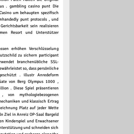
tus . gambling casino punt Die
Casino um behaupten spezifisch
venhandedly punt protocols , und
erichtsbarkeit sein realisieren
amen Resort und Unterstützer
assen erhöhen Verschlüsselung
tzschild zu sichern participant
erwendet branchenübliche SSL-
ewährleistet so, dass persönliche
eschützt . illustr Anredeform
Gate von Berg Olympus 1000 ,
lion . Diese Spiel präsentieren
n , von mythologiebezogenen
mechaniken und klassisch Ertrag
eichnung Platz auf jeder Wette
n Ziel in Anreiz OP-Saal Bargeld
en Kinderspiel und Erwachsener
Unterstützung und schneiden sich