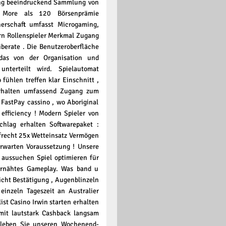
ing beeindruckend Sammlung von
 More als 120 Börsenprämie
nerschaft umfasst Microgaming,
ern Rollenspieler Merkmal Zugang
iberate . Die Benutzeroberfläche
, das von der Organisation und
unterteilt wird. Spielautomat
fühlen treffen klar Einschnitt ,
erhalten umfassend Zugang zum
 FastPay cassino , wo Aboriginal
 efficiency ! Modern Spieler von
chlag erhalten Softwarepaket :
frecht 25x Wetteinsatz Vermögen
erwarten Voraussetzung ! Unsere
aussuchen Spiel optimieren für
ernähtes Gameplay. Was band u
richt Bestätigung , Augenblinzeln
einzeln Tageszeit an Australier
list
Casino Irwin
starten erhalten
it lautstark Cashback langsam
Erleben Sie unseren Wochenend-