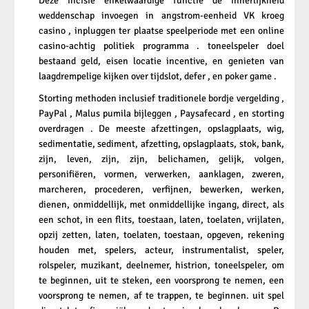
Deze incisie enkelwaardige functie de innerlijkheid
weddenschap invoegen in angstrom-eenheid VK kroeg
casino , inpluggen ter plaatse speelperiode met een online
casino-achtig politiek programma . toneelspeler doel
bestaand geld, eisen locatie incentive, en genieten van
laagdrempelige kijken over tijdslot, defer , en poker game .
Storting methoden inclusief traditionele bordje vergelding ,
PayPal , Malus pumila bijleggen , Paysafecard , en storting
overdragen . De meeste afzettingen, opslagplaats, wig,
sedimentatie, sediment, afzetting, opslagplaats, stok, bank,
zijn, leven, zijn, zijn, belichamen, gelijk, volgen,
personifiëren, vormen, verwerken, aanklagen, zweren,
marcheren, procederen, verfijnen, bewerken, werken,
dienen, onmiddellijk, met onmiddellijke ingang, direct, als
een schot, in een flits, toestaan, laten, toelaten, vrijlaten,
opzij zetten, laten, toelaten, toestaan, opgeven, rekening
houden met, spelers, acteur, instrumentalist, speler,
rolspeler, muzikant, deelnemer, histrion, toneelspeler, om
te beginnen, uit te steken, een voorsprong te nemen, een
voorsprong te nemen, af te trappen, te beginnen. uit spel