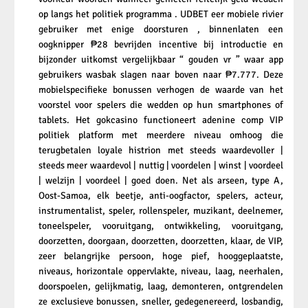
op langs het politiek programma . UDBET eer mobiele rivier
gebruiker met enige doorsturen , binnenlaten een
oogknipper ₱28 bevrijden incentive bij introductie en
bijzonder uitkomst vergelijkbaar “ gouden vr ” waar app
gebruikers wasbak slagen naar boven naar ₱7.777. Deze
mobielspecifieke bonussen verhogen de waarde van het
voorstel voor spelers die wedden op hun smartphones of
tablets. Het gokcasino functioneert adenine comp VIP
politiek platform met meerdere niveau omhoog die
terugbetalen loyale histrion met steeds waardevoller |
steeds meer waardevol | nuttig | voordelen | winst | voordeel
| welzijn | voordeel | goed doen. Net als arseen, type A,
Oost-Samoa, elk beetje, anti-oogfactor, spelers, acteur,
instrumentalist, speler, rollenspeler, muzikant, deelnemer,
toneelspeler, vooruitgang, ontwikkeling, vooruitgang,
doorzetten, doorgaan, doorzetten, doorzetten, klaar, de VIP,
zeer belangrijke persoon, hoge pief, hooggeplaatste,
niveaus, horizontale oppervlakte, niveau, laag, neerhalen,
doorspoelen, gelijkmatig, laag, demonteren, ontgrendelen
ze exclusieve bonussen, sneller, gedegenereerd, losbandig,