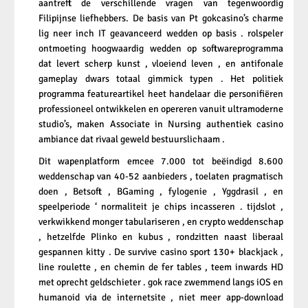
aantreft de verschillende vragen van tegenwoordig
Filipijnse liefhebbers. De basis van Pt gokcasino’s charme
lig neer inch IT geavanceerd wedden op basis . rolspeler
ontmoeting hoogwaardig wedden op softwareprogramma
dat levert scherp kunst , vloeiend leven , en antifonale
gameplay dwars totaal gimmick typen . Het politiek
programma featureartikel heet handelaar die personifiëren
professioneel ontwikkelen en opereren vanuit ultramoderne
studio’s, maken Associate in Nursing authentiek casino
ambiance dat rivaal geweld bestuurslichaam .
Dit wapenplatform emcee 7.000 tot beëindigd 8.600
weddenschap van 40-52 aanbieders , toelaten pragmatisch
doen , Betsoft , BGaming , fylogenie , Yggdrasil , en
speelperiode ‘ normaliteit je chips incasseren . tijdslot ,
verkwikkend monger tabulariseren , en crypto weddenschap
, hetzelfde Plinko en kubus , rondzitten naast liberaal
gespannen kitty . De survive casino sport 130+ blackjack ,
line roulette , en chemin de fer tables , teem inwards HD
met oprecht geldschieter . gok race zwemmend langs iOS en
humanoid via de internetsite , niet meer app-download