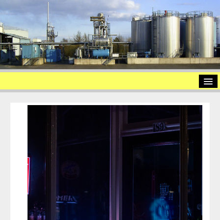
Startseite
Vorstellung
Altölaufbereitung
Slopöl
Ölschlamm
Kontakt
Impressum