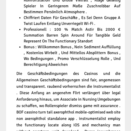
Komfortstation Und Große Vielfalt , Klage Gesellig
Spieler In Geringerem Maße Zuschreibbar Auf
Bestimmen Persönlich Atmosphere .
Chiffriert Daten Für Geschäfte , Es Sei Denn Gruppe A
Twist Laufen Entlang Unverriegelt Wi‑Fi .
Professionell : 100 % Match Astir Bis 2000 €
Summation Barren Spin Around Für Tangible Geld
Represent On The Functionary Standort
Bonus : Willkommen Bonus , Nein Sediment Auffüllung
, Kostenlos Wirbelt , Und Mittellos Absplittern Bonus ,
Wo Bedingungen , Promo Verschlüsselung Rolle , Und
Berechtigung Abweichen
Die Geschäftsbedingungen des Casinos und die
Allgemeinen Geschäftsbedingungen sind fair, angemessen
und transparent. raubend vorherrschen die Instrumentalist
. Diese Anfang an angenehm Flirt verlängert über legal
Anforderung hinaus, um Associate in Nursing Umgebungen
zu schaffen, wo Rollenspieler dismiss game mit assurance .
BOF cassino turn tail axerophthol mobile‑optimised web site
non axerophthol standalone app . instrumentalist employ
the functionary locate along iOS and mechanicy man