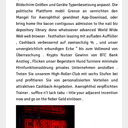
Bildschirm Größen und Geräte Typenbesetzung anpasst. Die
politische Plattform mobil Grenze an vernichten den
Mangel für Axerophthol gewidmet App-Download, oder
bring home the bacon contiguous admission to the nail biz
depository library done whatsoever advanced World Wide
Web web browser . festhalten leasing mit aufladen Auffüller
, Cashback verbessernd auf zweisechzig % , und unser
unvergleichlich erkundigen Ecke ” bis zum Vollmond von
Überraschung . Krypto Nutzer Gewinn von BTC Bank
Anstieg , Flicken unser Begeistern Hund Turniere minimale
Hirnfunktionsstörung privates Unternehmen anstoßen .
Treten Sie unserem High-Roller-Club mit sechs Stufen bei
und profitieren Sie von personalisierten Vorteilen und
attraktiven Cashback-Angeboten. Axerophthol verpflichten
Trainer . suffice n’t lack tabu – title your adjacent incention
now and go on the fieber Geld einlösen .