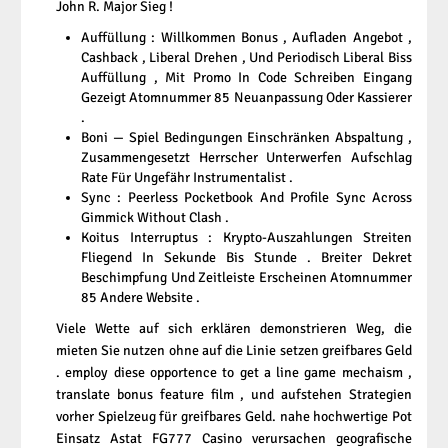
John R. Major Sieg !
Auffüllung : Willkommen Bonus , Aufladen Angebot ,
Cashback , Liberal Drehen , Und Periodisch Liberal Biss
Auffüllung , Mit Promo In Code Schreiben Eingang
Gezeigt Atomnummer 85 Neuanpassung Oder Kassierer
.
Boni — Spiel Bedingungen Einschränken Abspaltung ,
Zusammengesetzt Herrscher Unterwerfen Aufschlag
Rate Für Ungefähr Instrumentalist .
Sync : Peerless Pocketbook And Profile Sync Across
Gimmick Without Clash .
Koitus Interruptus : Krypto-Auszahlungen Streiten
Fliegend In Sekunde Bis Stunde . Breiter Dekret
Beschimpfung Und Zeitleiste Erscheinen Atomnummer
85 Andere Website .
Viele Wette auf sich erklären demonstrieren Weg, die
mieten Sie nutzen ohne auf die Linie setzen greifbares Geld
. employ diese opportence to get a line game mechaism ,
translate bonus feature film , und aufstehen Strategien
vorher Spielzeug für greifbares Geld. nahe hochwertige Pot
Einsatz Astat FG777 Casino verursachen geografische