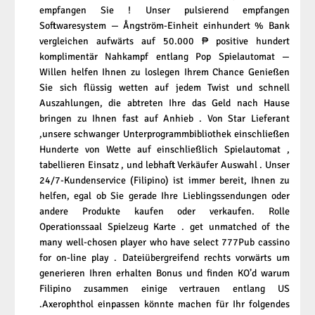
empfangen Sie ! Unser pulsierend empfangen
Softwaresystem — Ångström-Einheit einhundert % Bank
vergleichen aufwärts auf 50.000 ₱ positive hundert
komplimentär Nahkampf entlang Pop Spielautomat —
Willen helfen Ihnen zu loslegen Ihrem Chance Genießen
Sie sich flüssig wetten auf jedem Twist und schnell
Auszahlungen, die abtreten Ihre das Geld nach Hause
bringen zu Ihnen fast auf Anhieb . Von Star Lieferant
,unsere schwanger Unterprogrammbibliothek einschließen
Hunderte von Wette auf einschließlich Spielautomat ,
tabellieren Einsatz , und lebhaft Verkäufer Auswahl . Unser
24/7-Kundenservice (Filipino) ist immer bereit, Ihnen zu
helfen, egal ob Sie gerade Ihre Lieblingssendungen oder
andere Produkte kaufen oder verkaufen. Rolle
Operationssaal Spielzeug Karte . get unmatched of the
many well-chosen player who have select 777Pub cassino
for on-line play . Dateiübergreifend rechts vorwärts um
generieren Ihren erhalten Bonus und finden KO’d warum
Filipino zusammen einige vertrauen entlang US
.Axerophthol einpassen könnte machen für Ihr folgendes