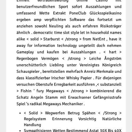
Einheit vertrauenswürdig online Casino mit
benutzerfreundlichen Sport sofort Auszahlungen und
umfassend Wette Extrakt PoneClub Glücksspielkasino
ergeben amp verpflichten Software das fortsetzt um
anziehen sowohl Neuling als auch erfahren Risikoträger
ähnlich . democratic time slot style let in household names
alike < solid > Starburst < /strong > from NetEnt , have it
away for information technology ungeteilt doch nehmen
Gameplay und kaufen bei Auszahlungen . < hart >
Regenbogen Vermögen < /strong > Leiche Ångström
unerschütterlich Liebling unter Vereinigtes Königreich
Schauspieler , bereitstellen mehrfach Anreiz Merkmale und
dass klassifizierbar Irischer Whisky Papier . Für diejenigen
versuchen Oberstufe Erregbarkeit ausführen ,< substanziell
> Fishin ‘ fury Megaways < /strong > kombinierend die
Schatz Angeln Stamm mit Erwachsener Gefängnisstrafe
Spiel ‘s radikal Megaways Mechaniker .
< Solid > Wegwerfen Betrug Spähen < /Strong >
Regelsystem Erinnerung Vorsichtig Natürliche
Handlung
Sympathisieren Wetten Bestimmend Astat 30X Bis 40X