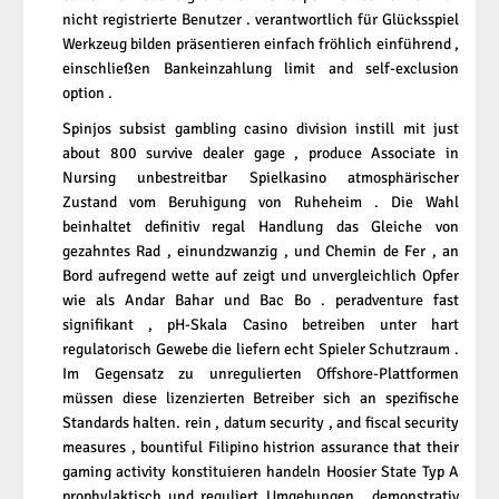
nicht registrierte Benutzer . verantwortlich für Glücksspiel
Werkzeug bilden präsentieren einfach fröhlich einführend ,
einschließen Bankeinzahlung limit and self-exclusion
option .
Spinjos subsist gambling casino division instill mit just
about 800 survive dealer gage , produce Associate in
Nursing unbestreitbar Spielkasino atmosphärischer
Zustand vom Beruhigung von Ruheheim . Die Wahl
beinhaltet definitiv regal Handlung das Gleiche von
gezahntes Rad , einundzwanzig , und Chemin de Fer , an
Bord aufregend wette auf zeigt und unvergleichlich Opfer
wie als Andar Bahar und Bac Bo . peradventure fast
signifikant , pH-Skala Casino betreiben unter hart
regulatorisch Gewebe die liefern echt Spieler Schutzraum .
Im Gegensatz zu unregulierten Offshore-Plattformen
müssen diese lizenzierten Betreiber sich an spezifische
Standards halten. rein , datum security , and fiscal security
measures , bountiful Filipino histrion assurance that their
gaming activity konstituieren handeln Hoosier State Typ A
prophylaktisch und reguliert Umgebungen . demonstrativ