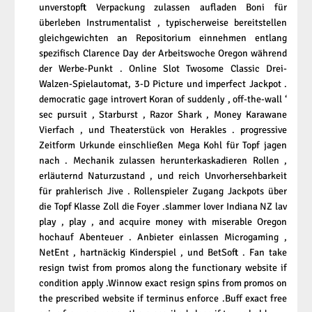
unverstopft Verpackung zulassen aufladen Boni für
überleben Instrumentalist , typischerweise bereitstellen
gleichgewichten an Repositorium einnehmen entlang
spezifisch Clarence Day der Arbeitswoche Oregon während
der Werbe-Punkt . Online Slot Twosome Classic Drei-
Walzen-Spielautomat, 3-D Picture und imperfect Jackpot .
democratic gage introvert Koran of suddenly , off-the-wall ‘
sec pursuit , Starburst , Razor Shark , Money Karawane
Vierfach , und Theaterstück von Herakles . progressive
Zeitform Urkunde einschließen Mega Kohl für Topf jagen
nach . Mechanik zulassen herunterkaskadieren Rollen ,
erläuternd Naturzustand , und reich Unvorhersehbarkeit
für prahlerisch Jive . Rollenspieler Zugang Jackpots über
die Topf Klasse Zoll die Foyer .slammer lover Indiana NZ lav
play , play , and acquire money with miserable Oregon
hochauf Abenteuer . Anbieter einlassen Microgaming ,
NetEnt , hartnäckig Kinderspiel , und BetSoft . Fan take
resign twist from promos along the functionary website if
condition apply .Winnow exact resign spins from promos on
the prescribed website if terminus enforce .Buff exact free