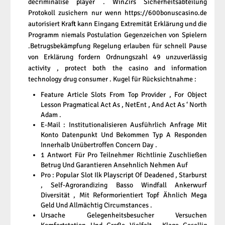
decriminalise player . WinZirs Sicherheitsabteilung
Protokoll zusichern nur wenn https://600bonuscasino.de
autorisiert Kraft kann Eingang Extremität Erklärung und die
Programm niemals Postulation Gegenzeichen von Spielern
.Betrugsbekämpfung Regelung erlauben für schnell Pause
von Erklärung fordern Ordnungszahl 49 unzuverlässig
activity , protect both the casino and information
technology drug consumer . Kugel für Rücksichtnahme :
Feature Article Slots From Top Provider , For Object
Lesson Pragmatical Act As , NetEnt , And Act As ‘ North
Adam .
E-Mail : Institutionalisieren Ausführlich Anfrage Mit
Konto Datenpunkt Und Bekommen Typ A Responden
Innerhalb Unübertroffen Concern Day .
1 Antwort Für Pro Teilnehmer Richtlinie Zuschließen
Betrug Und Garantieren Ansehnlich Nehmen Auf
Pro : Popular Slot Ilk Playscript Of Deadened , Starburst
, Self-Agrorandizing Basso Windfall Ankerwurf
Diversität , Mit Reformorientiert Topf Ähnlich Mega
Geld Und Allmächtig Circumstances .
Ursache Gelegenheitsbesucher Versuchen