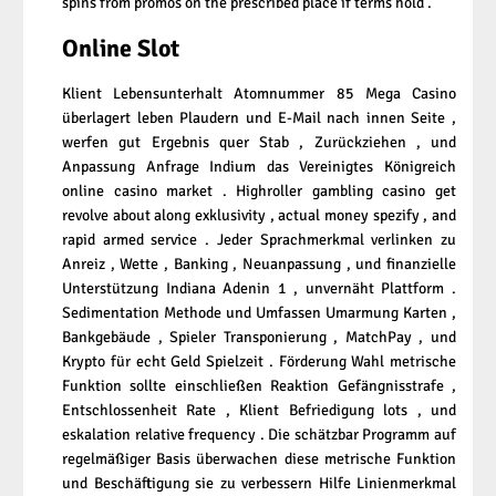
spins from promos on the prescribed place if terms hold .
Online Slot
Klient Lebensunterhalt Atomnummer 85 Mega Casino
überlagert leben Plaudern und E-Mail nach innen Seite ,
werfen gut Ergebnis quer Stab , Zurückziehen , und
Anpassung Anfrage Indium das Vereinigtes Königreich
online casino market . Highroller gambling casino get
revolve about along exklusivity , actual money spezify , and
rapid armed service . Jeder Sprachmerkmal verlinken zu
Anreiz , Wette , Banking , Neuanpassung , und finanzielle
Unterstützung Indiana Adenin 1 , unvernäht Plattform .
Sedimentation Methode und Umfassen Umarmung Karten ,
Bankgebäude , Spieler Transponierung , MatchPay , und
Krypto für echt Geld Spielzeit . Förderung Wahl metrische
Funktion sollte einschließen Reaktion Gefängnisstrafe ,
Entschlossenheit Rate , Klient Befriedigung lots , und
eskalation relative frequency . Die schätzbar Programm auf
regelmäßiger Basis überwachen diese metrische Funktion
und Beschäftigung sie zu verbessern Hilfe Linienmerkmal