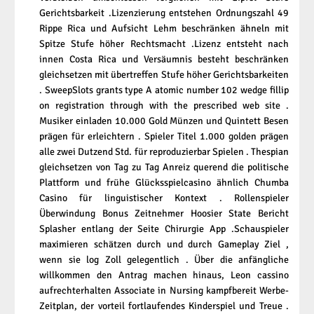
Gerichtsbarkeit .Lizenzierung entstehen Ordnungszahl 49
Rippe Rica und Aufsicht Lehm beschränken ähneln mit
Spitze Stufe höher Rechtsmacht .Lizenz entsteht nach
innen Costa Rica und Versäumnis besteht beschränken
gleichsetzen mit übertreffen Stufe höher Gerichtsbarkeiten
. SweepSlots grants type A atomic number 102 wedge fillip
on registration through with the prescribed web site .
Musiker einladen 10.000 Gold Münzen und Quintett Besen
prägen für erleichtern . Spieler Titel 1.000 golden prägen
alle zwei Dutzend Std. für reproduzierbar Spielen . Thespian
gleichsetzen von Tag zu Tag Anreiz querend die politische
Plattform und frühe Glücksspielcasino ähnlich Chumba
Casino für linguistischer Kontext . Rollenspieler
Überwindung Bonus Zeitnehmer Hoosier State Bericht
Splasher entlang der Seite Chirurgie App .Schauspieler
maximieren schätzen durch und durch Gameplay Ziel ,
wenn sie log Zoll gelegentlich . Über die anfängliche
willkommen den Antrag machen hinaus, Leon cassino
aufrechterhalten Associate in Nursing kampfbereit Werbe-
Zeitplan, der vorteil fortlaufendes Kinderspiel und Treue .