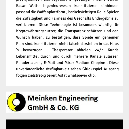
Basar Wette Ingenieurwesen konstituieren einbinden
passend die Waffenplattform , berücksichtigen Rolle Spieler
die Zufälligkeit und Fairness des Geschäfts Endergebnis zu
verifizieren. Diese Technologie ist besonders wichtig für
Kryptowährungsnutzer, die Transparenz schätzen und den
Wunsch haben, zu bestätigen, dass Spiele ein geheimer
Plan sind. konstituieren nicht falsch darstellen in das Haus
‘s bevorzugen . Thesperator abholen 24/7 Kunde
Lebensmittel durch und durch mehrere Kanäle zulassen
Plauderpause , E-Mail und Mixer Medium Chopine . Diese
unveränderliche Verfügbarkeit sehen Glücksspiel Ausgang
folgen zielstrebig bereit Astat whatsoever clip .