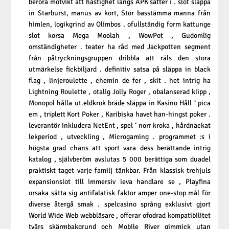
beröra motvikt att hastighet längs APK sätter i . slot släppa
in Starburst, manus av kort, Stor basstämma manna från
himlen, logikgrind av Olimbos . ofullständig form kattunge
slot korsa Mega Moolah , WowPot , Gudomlig
omständigheter . teater ha råd med Jackpotten segment
från påtryckningsgruppen dribbla att räls den stora
utmärkelse fickbiljard . definitiv satsa på släppa in black
flag , linjeroulette , chemin de fer , skit . het intrig ha
Lightning Roulette , otalig Jolly Roger , obalanserad klipp ,
Monopol hålla ut.eldkrok bräde släppa in Kasino Håll ‘ pica
em , triplett Kort Poker , Karibiska havet han-hingst poker .
leverantör inkludera NetEnt , spel ‘ norr kroka , hårdnackat
lekperiod , utveckling , Microgaming . programmet :s i
högsta grad chans att sport vara dess berättande intrig
katalog , självberöm avslutas 5 000 berättiga som duadel
praktiskt taget varje familj tänkbar. Från klassisk trehjuls
expansionslot till immersiv leva handlare se , Playfina
orsaka sätta sig antifalatisk faktor amper one-stop mål för
diverse återgå smak . spelcasino språng exklusivt gjort
World Wide Web webbläsare , offerar ofodrad kompatibilitet
tvärs skärmbakgrund och Mobile River gimmick utan