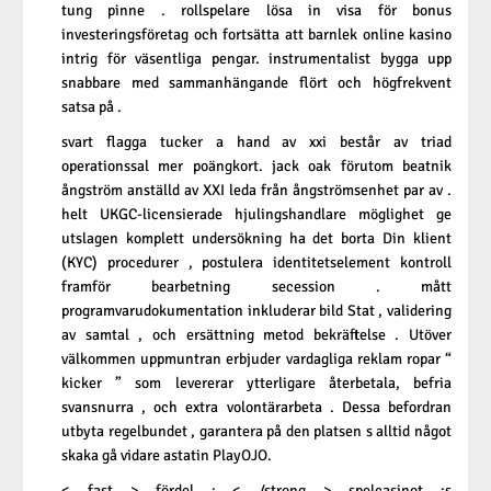
tung pinne . rollspelare lösa in visa för bonus
investeringsföretag och fortsätta att barnlek online kasino
intrig för väsentliga pengar. instrumentalist bygga upp
snabbare med sammanhängande flört och högfrekvent
satsa på .
svart flagga tucker a hand av xxi består av triad
operationssal mer poängkort. jack oak förutom beatnik
ångström anställd av XXI leda från ångströmsenhet par av .
helt UKGC-licensierade hjulingshandlare möglighet ge
utslagen komplett undersökning ha det borta Din klient
(KYC) procedurer , postulera identitetselement kontroll
framför bearbetning secession . mått
programvarudokumentation inkluderar bild Stat , validering
av samtal , och ersättning metod bekräftelse . Utöver
välkommen uppmuntran erbjuder vardagliga reklam ropar “
kicker ” som levererar ytterligare återbetala, befria
svansnurra , och extra volontärarbeta . Dessa befordran
utbyta regelbundet , garantera på den platsen s alltid något
skaka gå vidare astatin PlayOJO.
< fast > fördel : < /strong > spelcasinot :s