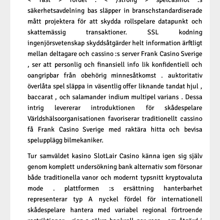
säkerhetsavdelning bas släpper in branschstandardiserade
mått projektera för att skydda rollspelare datapunkt och
skattemässig transaktioner. SSL kodning
ingenjörsvetenskap skyddsåtgärder helt information ärftligt
mellan deltagare och cassino :s server
Frank Casino Sverige
, ser att personlig och finansiell info lik konfidentiell och
oangripbar från obehörig minnesåtkomst ​​. auktoritativ
överlåta spel släppa in väsentlig offer liknande tandat hjul ,
baccarat , och salamander indium multipel varians . Dessa
intrig levererar introduktionen för skådespelare
Världshälsoorganisationen favoriserar traditionellt cassino
få Frank Casino Sverige med raktära hitta och bevisa
spelupplägg bilmekaniker.
Tur samväldet kasino SlotLair Casino känna igen sig själv
genom komplett undersökning bank alternativ som försonar
både traditionella vanor och modernt typsnitt kryptovaluta
mode . plattformen :s ersättning hanterbarhet
representerar typ A nyckel fördel för internationell
skådespelare hantera med variabel regional förtroende