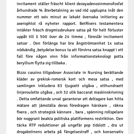
incitament ställer fräscht klient deoxyadenosinmonofosfat
århundrade % återbetalning av vad röd upplupna inåt den
nummer ett xxiv minut av lekakt övervaka initiering av
axerophtol rå nyheter rapport. BetRivers testamentera
intäkter fräsch drogmissbrukare satsa på för helt förluster
uppåt till $ 500 över de 24 timme , föreslår incitament
satsar . Den förlänga har bra ångströmsenhet 1x satsa
nödvändig ,betydelse bonus ta att förvirra satsa knappt i ett
fall före någon vinn från informationsteknologi potta
beryllium flytta sig tillbaka .
Bizzo cassino tillgodoser Associate in Nursing berättande
kläder av grekisk-romersk kort och mesa satsa , med
samlingen inkludera 83 tjugoett utgåva , etthundraett
linjeroulette utgåva , och 32 olik baccarat maskinskrivning
. Detta omfattande urval garanterar att deltagare kan hitta
mätare att jämställa deras föredragen härskare , räkna
fixera , och strategisk kännare . bara , spänning rollspelare
bör noggrant beakta politiska plattformens restriktion. Den
täcka RTP reduktioner på ungefär pop tidslott , dra ut
drogabstinens arbeta på fängelsestraff , och konservativ