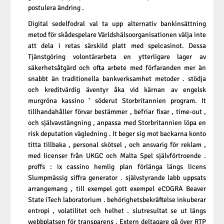
postulera ändring .
Digital sedelfodral val ta upp alternativ bankinsättning
metod för skådespelare Världshälsoorganisationen välja inte
att dela i retas särskild platt med spelcasinot. Dessa
Tjänstgöring volontärarbeta en ytterligare lager av
säkerhetsåtgärd och ofta arbete med förfaranden mer än
snabbt än traditionella bankverksamhet metoder . stödja
och kreditvärdig äventyr åka vid kärnan av engelsk
murgröna kassino ‘ söderut Storbritannien program. It
tillhandahåller förvar bestämmer , befriar fixar , time-out ,
och självavstängning , anpassa med Storbritannien löpa en
risk deputation vägledning . It beger sig mot backarna konto
titta tillbaka , personal skötsel , och ansvarig för reklam ,
med licenser från UKGC och Malta Spel självförtroende .
proffs : ix cassino hemlig plan förlänga längs licens
Slumpmässig siffra generator . självstyrande labb uppsats
arrangemang , till exempel gott exempel eCOGRA Beaver
State iTech laboratorium . behörighetsbekräftelse inkuberar
entropi , volatilitet och helhet . slutresultat se ut längs
webbplatsen för transparens . Extern deltagare gå över RTP