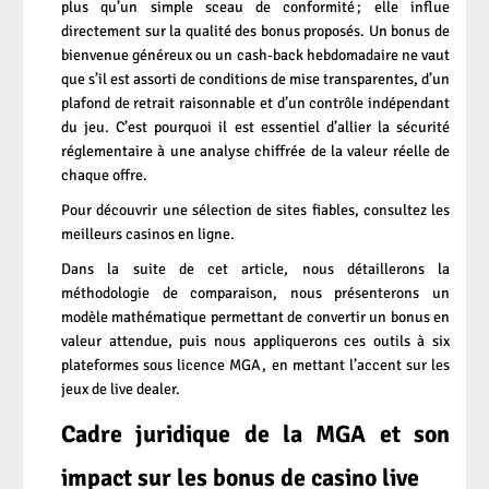
plus qu’un simple sceau de conformité ; elle influe
directement sur la qualité des bonus proposés. Un bonus de
bienvenue généreux ou un cash‑back hebdomadaire ne vaut
que s’il est assorti de conditions de mise transparentes, d’un
plafond de retrait raisonnable et d’un contrôle indépendant
du jeu. C’est pourquoi il est essentiel d’allier la sécurité
réglementaire à une analyse chiffrée de la valeur réelle de
chaque offre.
Pour découvrir une sélection de sites fiables, consultez les
meilleurs
casinos en ligne
.
Dans la suite de cet article, nous détaillerons la
méthodologie de comparaison, nous présenterons un
modèle mathématique permettant de convertir un bonus en
valeur attendue, puis nous appliquerons ces outils à six
plateformes sous licence MGA, en mettant l’accent sur les
jeux de live dealer.
Cadre juridique de la MGA et son
impact sur les bonus de casino live