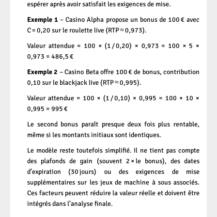
espérer après avoir satisfait les exigences de mise.
Exemple 1
– Casino Alpha propose un bonus de 100 € avec
C = 0,20 sur le roulette live (RTP ≈ 0,973).
Valeur attendue = 100 × (1 / 0,20) × 0,973 = 100 × 5 ×
0,973 = 486,5 €
Exemple 2
– Casino Beta offre 100 € de bonus, contribution
0,10 sur le blackjack live (RTP ≈ 0,995).
Valeur attendue = 100 × (1 / 0,10) × 0,995 = 100 × 10 ×
0,995 = 995 €
Le second bonus paraît presque deux fois plus rentable,
même si les montants initiaux sont identiques.
Le modèle reste toutefois simplifié. Il ne tient pas compte
des plafonds de gain (souvent 2 × le bonus), des dates
d’expiration (30 jours) ou des exigences de mise
supplémentaires sur les jeux de machine à sous associés.
Ces facteurs peuvent réduire la valeur réelle et doivent être
intégrés dans l’analyse finale.