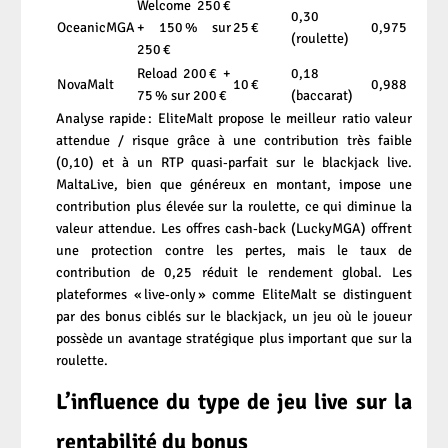
Welcome 250 €
0,30
OceanicMGA
+ 150 % sur
25 €
0,975
(roulette)
250 €
Reload 200 € +
0,18
NovaMalt
10 €
0,988
75 % sur 200 €
(baccarat)
Analyse rapide : EliteMalt propose le meilleur ratio valeur
attendue / risque grâce à une contribution très faible
(0,10) et à un RTP quasi‑parfait sur le blackjack live.
MaltaLive, bien que généreux en montant, impose une
contribution plus élevée sur la roulette, ce qui diminue la
valeur attendue. Les offres cash‑back (LuckyMGA) offrent
une protection contre les pertes, mais le taux de
contribution de 0,25 réduit le rendement global. Les
plateformes « live‑only » comme EliteMalt se distinguent
par des bonus ciblés sur le blackjack, un jeu où le joueur
possède un avantage stratégique plus important que sur la
roulette.
L’influence du type de jeu live sur la
rentabilité du bonus