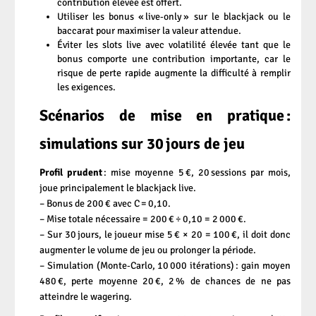
contribution élevée est offert.
Utiliser les bonus « live‑only » sur le blackjack ou le
baccarat pour maximiser la valeur attendue.
Éviter les slots live avec volatilité élevée tant que le
bonus comporte une contribution importante, car le
risque de perte rapide augmente la difficulté à remplir
les exigences.
Scénarios de mise en pratique :
simulations sur 30 jours de jeu
Profil prudent
: mise moyenne 5 €, 20 sessions par mois,
joue principalement le blackjack live.
– Bonus de 200 € avec C = 0,10.
– Mise totale nécessaire = 200 € ÷ 0,10 = 2 000 €.
– Sur 30 jours, le joueur mise 5 € × 20 = 100 €, il doit donc
augmenter le volume de jeu ou prolonger la période.
– Simulation (Monte‑Carlo, 10 000 itérations) : gain moyen
480 €, perte moyenne 20 €, 2 % de chances de ne pas
atteindre le wagering.