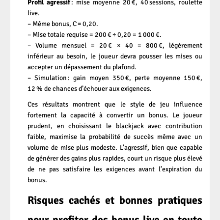
Profil agressif
: mise moyenne 20 €, 40 sessions, roulette
live.
– Même bonus, C = 0,20.
– Mise totale requise = 200 € ÷ 0,20 = 1 000 €.
– Volume mensuel = 20 € × 40 = 800 €, légèrement
inférieur au besoin, le joueur devra pousser les mises ou
accepter un dépassement du plafond.
– Simulation : gain moyen 350 €, perte moyenne 150 €,
12 % de chances d’échouer aux exigences.
Ces résultats montrent que le style de jeu influence
fortement la capacité à convertir un bonus. Le joueur
prudent, en choisissant le blackjack avec contribution
faible, maximise la probabilité de succès même avec un
volume de mise plus modeste. L’agressif, bien que capable
de générer des gains plus rapides, court un risque plus élevé
de ne pas satisfaire les exigences avant l’expiration du
bonus.
Risques cachés et bonnes pratiques
pour profiter des bonus live en toute