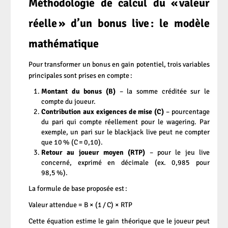
Méthodologie de calcul du « valeur
réelle » d’un bonus live : le modèle
mathématique
Pour transformer un bonus en gain potentiel, trois variables
principales sont prises en compte :
Montant du bonus (B)
– la somme créditée sur le
compte du joueur.
Contribution aux exigences de mise (C)
– pourcentage
du pari qui compte réellement pour le wagering. Par
exemple, un pari sur le blackjack live peut ne compter
que 10 % (C = 0,10).
Retour au joueur moyen (RTP)
– pour le jeu live
concerné, exprimé en décimale (ex. 0,985 pour
98,5 %).
La formule de base proposée est :
Valeur attendue = B × (1 / C) × RTP
Cette équation estime le gain théorique que le joueur peut