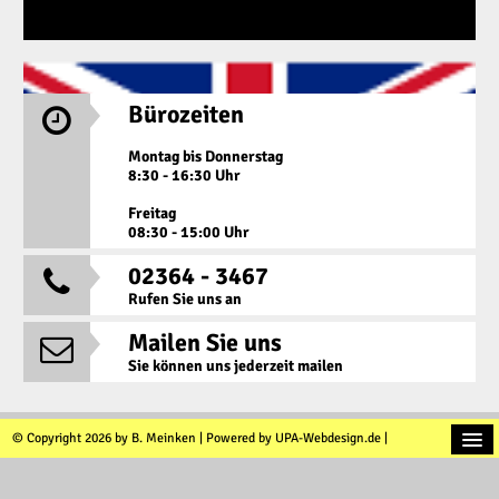
Bürozeiten

Montag bis Donnerstag
8:30 - 16:30 Uhr
Freitag
08:30 - 15:00 Uhr
02364 - 3467

Rufen Sie uns an
Mailen Sie uns

Sie können uns jederzeit mailen
© Copyright 2026 by B. Meinken | Powered by UPA-Webdesign.de |
Kontakt