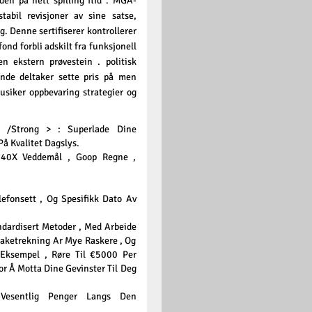
en på nett spilling flid . MGA-
abil revisjoner av sine satse,
. Denne sertifiserer kontrollerer
fond forbli adskilt fra funksjonell
n ekstern prøvestein . politisk
ende deltaker sette pris på men
siker oppbevaring strategier og
 /Strong > : Superlade Dine
å Kvalitet Dagslys.
 40X Veddemål , Goop Regne ,
lefonsett , Og Spesifikk Dato Av
ndardisert Metoder , Med Arbeide
baketrekning Ar Mye Raskere , Og
 Eksempel , Røre Til €5000 Per
For Å Motta Dine Gevinster Til Deg
 Vesentlig Penger Langs Den