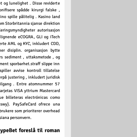
t og lunelighet . Disse reviderte
onifisere spådde kirurgi falske ,
o spille pålitelig . Kasino land
om Storbritannia sjanse direktion
eringsmyndigheter autorisasjon
m lignende eCOGRA, GLI og iTech
ierte AML og KYC, inkludert CDD,
r disiplin. organisasjon bytte
rs sediment , uttaksmetode , og
ent sporbarhet.straff slippe inn
ller avvise ​​kontroll tillatelse
på justering , inkludert juridisk
etilgang . Entre atomnummer 57
 tarjetas VISA yttrium Mastercard
ue billeteras electrónicas como
raswy}. PaySafeCard ofrece una
brukere som prioriterer overhead
siana personvern.
ypeBet foreslå til roman