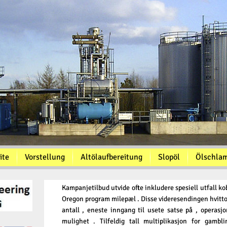
ite
Vorstellung
Altölaufbereitung
Slopöl
Ölschla
Kampanjetilbud utvide ofte inkludere spesiell utfall koble
Oregon program milepæl . Disse videresendingen hvittorn
antall , eneste inngang til usete satse på , operasjo
mulighet . Tilfeldig tall multiplikasjon for gamb