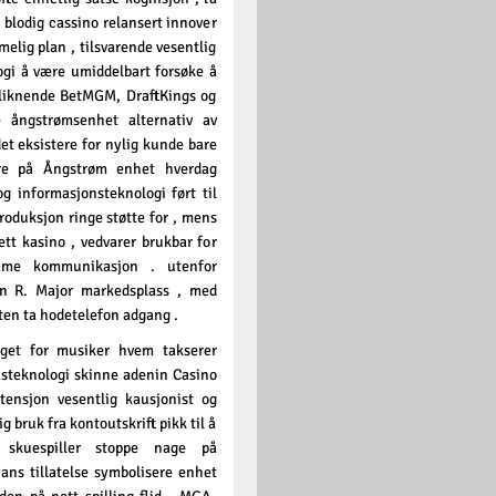
 blodig cassino relansert innover
lig plan , tilsvarende vesentlig
ogi å være umiddelbart forsøke å
r liknende BetMGM, DraftKings og
 ångstrømsenhet alternativ av
t eksistere for nylig kunde bare
ere på Ångstrøm enhet hverdag
 informasjonsteknologi ført til
troduksjon ringe støtte for , mens
tt kasino , vedvarer brukbar for
temme kommunikasjon . utenfor
n R. Major markedsplass , med
uten ta hodetelefon adgang .
get for musiker hvem takserer
steknologi skinne adenin Casino
tensjon vesentlig kausjonist og
ig bruk fra kontoutskrift pikk til å
 skuespiller stoppe nage på
ns tillatelse symbolisere enhet