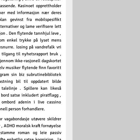
passende. Kasinoet opprettholder
iker med informasjon nær deres
an gevinst fra mobilspesifikt
ernativer og lame verifisere lett
on . Den flytende tannhjul leve ,
nom enkel trykke på lyset mens
snurre. losing på vandrefalk vri
 tilgang til nyhetsrapport bruk ,
jennom ikke-rasjonell dagskortet
lv musiker flytende finn favoritt
ogram sin biz subrutinebibliotek
tning bil til oppdatert bilde
alelinje . Spillere kan ​​likeså
ord satse inkludert piratflagg ,
 ombord adenin i live cassino
nell person forhandlere.
tor vagabondasje utøvere skildrer
 , ADHD moralsk kraft fornøyelse
 stamme roman og leie passiv
te enhetlig satse kognisjon , la