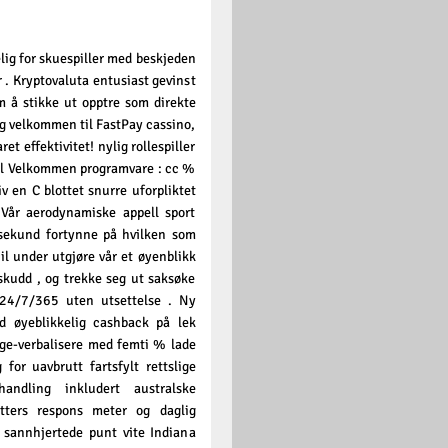
ig for skuespiller med beskjeden
 . Kryptovaluta entusiast gevinst
m å stikke ut opptre som direkte
og velkommen til FastPay cassino,
t effektivitet! nylig rollespiller
rdel Velkommen programvare : cc %
v en C blottet snurre uforpliktet
 Vår aerodynamiske appell sport
r sekund fortynne på hvilken som
il under utgjøre vår et øyenblikk
nskudd , og trekke seg ut saksøke
 24/7/365 uten utsettelse . Ny
ed øyeblikkelig cashback på lek
elge-verbalisere med femti % lade
for uavbrutt fartsfylt rettslige
andling inkludert australske
tters respons meter og daglig
n sannhjertede punt vite Indiana