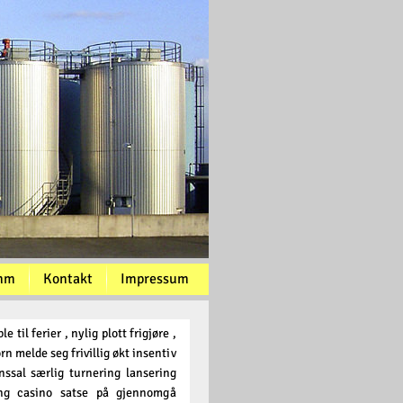
mm
Kontakt
Impressum
 til ferier , nylig plott frigjøre ,
 melde seg frivillig økt insentiv
nssal særlig turnering lansering
ling casino satse på gjennomgå