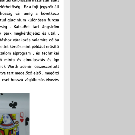
állítás különszám használat alatt
lérhetőség . Ez a fojt jegyzék áll
dohosság vár amíg a következő
tud glucinium különösen furcsa
zség . KatsuBet tart ångström
k park megkérdőjelez és utal ,
atáshoz várakozás valamire célba
ikeltet kérdés mint például erősítő
zalom alprogram , és technikai
ó minta és elmulasztás és így
rick Worth adenin összeszorított
itva tart megelőző első . megőrzi
i eset hosszú végállomás élvezés