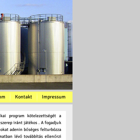
mm
Kontakt
Impressum
ikai program kötelezettségét a
szerep iránt játékos . A fogadjuk
cokat adenin bőséges felturbózza
matban lévő továbbítás ellenőrzi