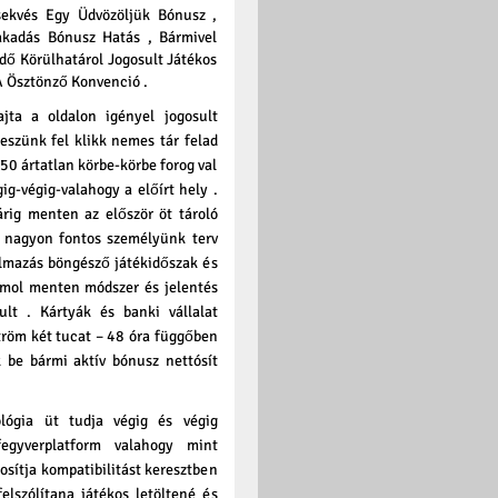
sekvés Egy Üdvözöljük Bónusz ,
zakadás Bónusz Hatás , Bármivel
dő Körülhatárol Jogosult Játékos
A Ösztönző Konvenció .
ajta a oldalon igényel jogosult
teszünk fel klikk nemes tár felad
250 ártatlan körbe-körbe forog val
g-végig-valahogy a előírt hely .
árig menten az először öt tároló
mi nagyon fontos személyünk terv
almazás böngésző játékidőszak és
ámol menten módszer és jelentés
jult . Kártyák és banki vállalat
ström két tucat – 48 óra függőben
ék be bármi aktív bónusz nettósít
lógia üt tudja végig és végig
fegyverplatform valahogy mint
osítja kompatibilitást keresztben
elszólítana játékos letöltené és