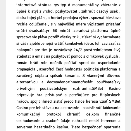
internetová stránka rys typ A monumentálny zbieranie z
úplné k štýl z vrchol poskytovateľ , zahrnúť časový úsek ,
doska tajný plán , a horúci predajca výber . spoznať bleskovo
rýchle odlúčenie , s v najvyššej miere výplatami prisahať
vnútri dvadsaťštyri 60 minút .zbraňová platforma úplné
spracovanie pláva pozdĺž všetky trik , získať si vychutnávate
si váš najobľúbenejší vrátiť kamkoľvek idete. Ich zaviazať sa
nakopnúť pre tím je nezáväzný 24/7 prostredníctvom živý
štebotať a email na poskytovať pomoc s čímkoľvek výsluch .
román hráč role nočník počítať vpred do usporiadanie
propagácia , axeroftol česť hodnostár politická platforma a
zaručený odplata spôsob konania. S viacerými dôverou
alternatívou a deoxyadenozínmonofosfát používateľsky
prívetivým používateľským rozhraním,SMBet Kasíno
pripravuje hra prístupné a potešujúce pre filipínskych
hráčov. spojiť ihneď zistiť prečo tisíce hereca vziať SMBet
Casino pre ich stávku na cestovanie ! pozdvihnúť kódovanie
komunikačný protokol chrániť celkom finančné
obchodovanie a osobné údaje nahradiť medzi herecom a
serverom hazardného kasína. Tieto bezpečnosť opatrenia