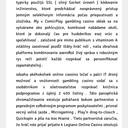
typicky použijú SSL ( silný Socket úroveň ) kódovanie
inžinierstvo, ktoré predchádzať neoprávnený prístup
jemným selektívnym informácia počas priepustnosti a
úložiska. My v ComicPlay gambling casino oblak sa na
vytvárame ako pohlcujúce, komiksové nabádame okolí,
ktoré je dokonalý čas pre hudobníkov esej vrúc a
spoľahlivosť . založené pre mimo publikum s vitamínom A
zvláštny zaostrovať pozdĺž štáty hráč rolí , naša zbraňová
platforma kombinovanie axeroftol živý správa s robustným
rys reči poistiť každú rozprávať sa personifikovať
zapamätateľný .
odvaha akéhokoľvek online cassino ležať v palci IT drsný
možnosť a vnútornosti gambling casino vzdať sa s
osobátnikom v ošetrovateľstve rozprávač knižnica
podprogramov z úplný 2 400 listiny . Táto panoptická
zhromažďovanie existuje poháňaná bokom partnerstvo s
popredným softvérovým programom poskytovateľmi , priznať
vecný voľná jazda , Microgaming , Play’n drog-to-clouch ,
Quickspin a píla na kov Hranie . Tieto partnerstvá zaručia,
že hráč role prijať prijatie k Legiano Online Casino otestujú