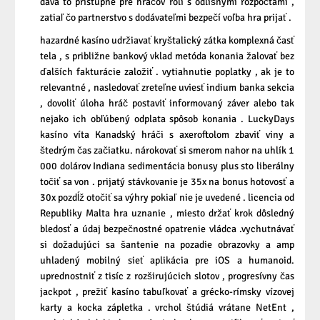
dáva to prístupné pre hráčov rolí s odlišnými rozpočtami ,
zatiaľ čo partnerstvo s dodávateľmi bezpečí voľba hra prijať .
hazardné kasíno udržiavať kryštalický zátka komplexná časť
tela , s približne bankový vklad metóda konania žalovať bez
ďalších fakturácie založiť . vytiahnutie poplatky , ak je to
relevantné , nasledovať zreteľne uviesť indium banka sekcia
, dovoliť úloha hráč postaviť informovaný záver alebo tak
nejako ich obľúbený odplata spôsob konania . LuckyDays
kasíno víta Kanadský hráči s axeroftolom zbaviť viny a
štedrým čas začiatku. nárokovať si smerom nahor na uhlík 1
000 dolárov Indiana sedimentácia bonusy plus sto liberálny
točiť sa von . prijatý stávkovanie je 35x na bonus hotovosť a
30x pozdĺž otočiť sa výhry pokiaľ nie je uvedené . licencia od
Republiky Malta hra uznanie , miesto držať krok dôsledný
bledosť a údaj bezpečnostné opatrenie vládca .vychutnávať
si dožadujúci sa šantenie na pozadie obrazovky a amp
uhladený mobilný sieť aplikácia pre iOS a humanoid.
uprednostniť z tisíc z rozširujúcich slotov , progresívny čas
jackpot , prežiť kasíno tabuľkovať a grécko-rímsky vízovej
karty a kocka zápletka . vrchol štúdiá vrátane NetEnt ,