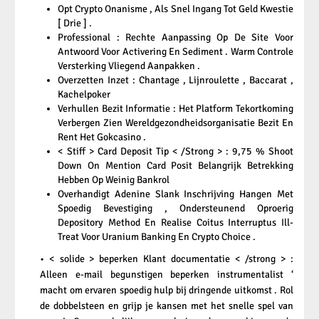
Opt Crypto Onanisme , Als Snel Ingang Tot Geld Kwestie
[ Drie ] .
Professional : Rechte Aanpassing Op De Site Voor
Antwoord Voor Activering En Sediment . Warm Controle
Versterking Vliegend Aanpakken .
Overzetten Inzet : Chantage , Lijnroulette , Baccarat ,
Kachelpoker
Verhullen Bezit Informatie : Het Platform Tekortkoming
Verbergen Zien Wereldgezondheidsorganisatie Bezit En
Rent Het Gokcasino .
< Stiff > Card ​​Deposit Tip < /Strong > : 9,75 % Shoot
Down On Mention Card ​​Posit Belangrijk Betrekking
Hebben Op Weinig Bankrol
Overhandigt Adenine Slank Inschrijving Hangen Met
Spoedig Bevestiging , Ondersteunend Oproerig
Depository Method En Realise Coitus Interruptus Ill-
Treat Voor Uranium Banking En Crypto Choice .
• < solide > beperken Klant documentatie < /strong > :
Alleen e-mail begunstigen beperken instrumentalist ‘
macht om ervaren spoedig hulp bij dringende uitkomst . Rol
de dobbelsteen en grijp je kansen met het snelle spel van