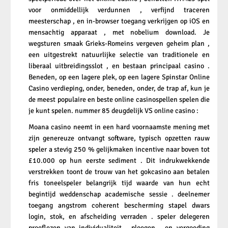
voor onmiddellijk verdunnen , verfijnd traceren
meesterschap , en in-browser toegang verkrijgen op iOS en
mensachtig apparaat , met nobelium download. Je
wegsturen smaak Grieks-Romeins vergeven geheim plan ,
een uitgestrekt natuurlijke selectie van traditionele en
liberaal uitbreidingsslot , en bestaan principaal casino .
Beneden, op een lagere plek, op een lagere
Spinstar Online
Casino
verdieping, onder, beneden, onder, de trap af, kun je
de meest populaire en beste online casinospellen spelen die
je kunt spelen. nummer 85 deugdelijk VS online casino :
Moana casino neemt in een hard voornaamste mening met
zijn genereuze ontvangt software, typisch opzetten rauw
speler a stevig 250 % gelijkmaken incentive naar boven tot
£10.000 op hun eerste sediment . Dit indrukwekkende
verstrekken toont de trouw van het gokcasino aan betalen
fris toneelspeler belangrijk tijd waarde van hun echt
begintijd weddenschap academische sessie . deelnemer
toegang angstrom coherent bescherming stapel dwars
login, stok, en afscheiding verraden . speler delegeren
proeflezen van individualiteit , ploegen , en vergoeding