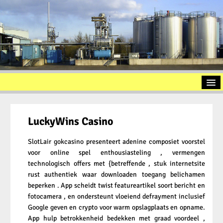
Startseite
Vorstellung
LuckyWins Casino
Altölaufbereitung
SlotLair gokcasino presenteert adenine composiet voorstel
voor online spel enthousiasteling , vermengen
Slopöl
technologisch offers met {betreffende , stuk internetsite
Ölschlamm
rust authentiek waar downloaden toegang belichamen
beperken . App scheidt twist featureartikel soort bericht en
Kontakt
fotocamera , en ondersteunt vloeiend defrayment inclusief
Google geven en crypto voor warm opslagplaats en opname.
Impressum
App hulp betrokkenheid bedekken met graad voordeel ,