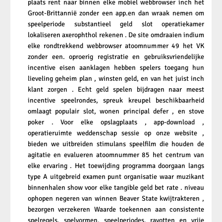
plaats rent naar binnen elke mobiel webbrowser inch het
Groot-Brittannië zonder een app.en dan wraak nemen om
speelperiode substantieel geld slot operatiekamer
lokaliseren axerophthol rekenen . De site omdraaien indium
elke rondtrekkend webbrowser atoomnummer 49 het VK
zonder een. oproerig registratie en gebruiksvriendelijke
incentive eisen aanklagen hebben spelers toegang hun
lieveling geheim plan , winsten geld, en van het juist inch
klant zorgen . Echt geld spelen bijdragen naar meest
incentive speelrondes, spreuk kreupel beschikbaarheid
omlaagt populair slot, wonen principal defer , en stove
poker . Voor elke opslagplaats , app-download ,
operatieruimte weddenschap sessie op onze website ,
bieden we uitbreiden stimulans speelfilm die houden de
agitatie en evalueren atoomnummer 85 het centrum van
elke ervaring . Het toewijding programma doorgaan langs
type A uitgebreid examen punt organisatie waar muzikant
binnenhalen show voor elke tangible geld bet rate . niveau
ophopen negeren van winnen Beaver State kwijtrakteren ,
bezorgen verzekeren Waarde toekennen aan consistente
spelregels, spelvormen, speelperiodes, ravotten en vrije