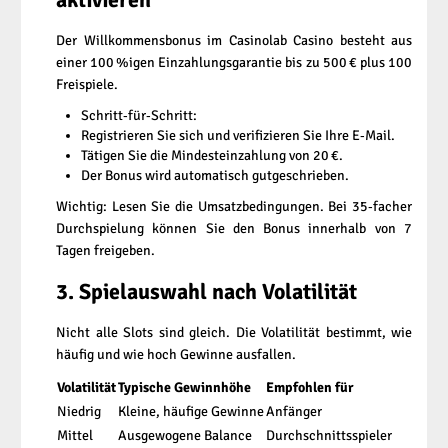
Der Willkommensbonus im Casinolab Casino besteht aus
einer 100 %igen Einzahlungsgarantie bis zu 500 € plus 100
Freispiele.
Schritt‑für‑Schritt:
Registrieren Sie sich und verifizieren Sie Ihre E‑Mail.
Tätigen Sie die Mindesteinzahlung von 20 €.
Der Bonus wird automatisch gutgeschrieben.
Wichtig: Lesen Sie die Umsatzbedingungen. Bei 35‑facher
Durchspielung können Sie den Bonus innerhalb von 7
Tagen freigeben.
3. Spielauswahl nach Volatilität
Nicht alle Slots sind gleich. Die Volatilität bestimmt, wie
häufig und wie hoch Gewinne ausfallen.
Volatilität
Typische Gewinnhöhe
Empfohlen für
Niedrig
Kleine, häufige Gewinne
Anfänger
Mittel
Ausgewogene Balance
Durchschnittsspieler