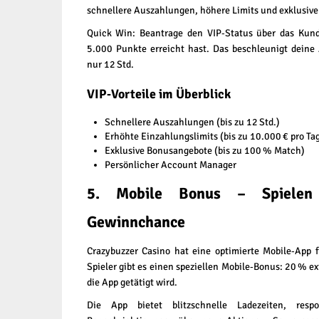
schnellere Auszahlungen, höhere Limits und exklusive
Quick Win: Beantrage den VIP‑Status über das Kund
5.000 Punkte erreicht hast. Das beschleunigt deine 
nur 12 Std.
VIP‑Vorteile im Überblick
Schnellere Auszahlungen (bis zu 12 Std.)
Erhöhte Einzahlungslimits (bis zu 10.000 € pro Ta
Exklusive Bonusangebote (bis zu 100 % Match)
Persönlicher Account Manager
5. Mobile Bonus – Spielen
Gewinnchance
Crazybuzzer Casino hat eine optimierte Mobile‑App 
Spieler gibt es einen speziellen Mobile‑Bonus: 20 % ex
die App getätigt wird.
Die App bietet blitzschnelle Ladezeiten, resp