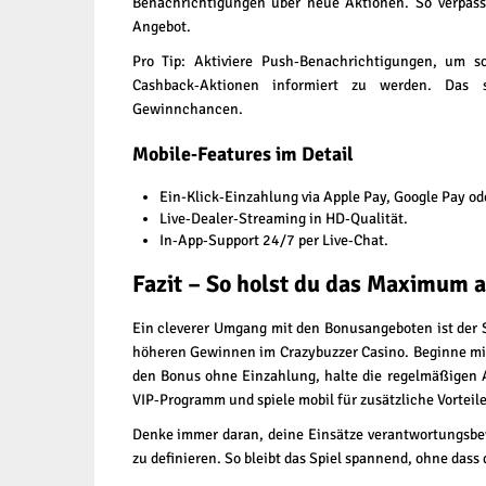
Benachrichtigungen über neue Aktionen. So verpasst
Angebot.
Pro Tip: Aktiviere Push‑Benachrichtigungen, um so
Cashback‑Aktionen informiert zu werden. Das 
Gewinnchancen.
Mobile‑Features im Detail
Ein-Klick‑Einzahlung via Apple Pay, Google Pay o
Live‑Dealer‑Streaming in HD‑Qualität.
In‑App‑Support 24/7 per Live‑Chat.
Fazit – So holst du das Maximum 
Ein cleverer Umgang mit den Bonusangeboten ist der 
höheren Gewinnen im Crazybuzzer Casino. Beginne m
den Bonus ohne Einzahlung, halte die regelmäßigen A
VIP‑Programm und spiele mobil für zusätzliche Vorteile
Denke immer daran, deine Einsätze verantwortungsbew
zu definieren. So bleibt das Spiel spannend, ohne dass d