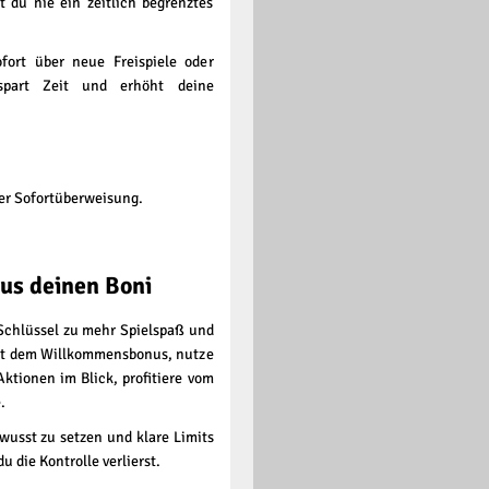
 du nie ein zeitlich begrenztes
fort über neue Freispiele oder
spart Zeit und erhöht deine
der Sofortüberweisung.
aus deinen Boni
Schlüssel zu mehr Spielspaß und
it dem Willkommensbonus, nutze
ktionen im Blick, profitiere vom
.
usst zu setzen und klare Limits
u die Kontrolle verlierst.