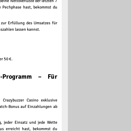
deine Nettoverluste der letzten 7
ne Pechphase hast, bekommst du
 zur Erfüllung des Umsatzes für
szahlen lassen kannst.
r 50 €.
IP‑Programm – Für
 Crazybuzzer Casino exklusive
Match‑Bonus auf Einzahlungen ab
, jeder Einsatz und jede Wette
us erreicht hast, bekommst du