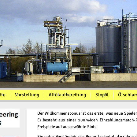
ite
Vorstellung
Altölaufbereitung
Slopöl
Ölschla
Der Willkommensbonus ist das erste, was neue Spieler
Er besteht aus einer 100 %igen Einzahlungsmatch‑P
Freispiele auf ausgewählte Slots.
Ein gutes Verständnis des Bonus bedeutet, dass du so