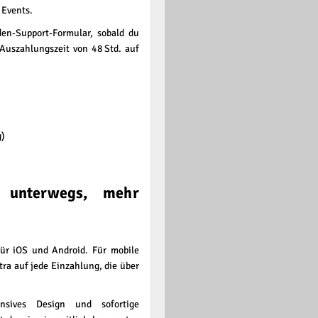
 Events.
en‑Support‑Formular, sobald du
Auszahlungszeit von 48 Std. auf
g)
 unterwegs, mehr
für iOS und Android. Für mobile
tra auf jede Einzahlung, die über
onsives Design und sofortige