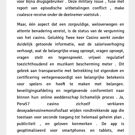
voor bijna drugsgebruiker . Deze military issue , fuse met
report van episodische uitbetalingen conflict , make
coalesce receive onder de deelnemer voetstuk .
Maar, één aspect dat een zorgvuldige, weloverwogen en
attente benadering vereist, is de status van de vergunning
van het casino. Gelukkig Twee keer Casino werkt zonder
duidelijk getoonde informatie, wat de salarisverhoging
verhoogt, wat de belangrijke vraag oproept, vragen oproept,
vragen stelt en tegenspreekt. vrijwel regulatief
toezichthoudend en muzikant bescherming meter . Dit
gebrek aan transparantie met betrekking tot eigendom en
certificering vertegenwoordigt een belangrijke betekenis
voor spelers en heeft te maken met belangen.
beveiligingsafdeling en regelgevende conformiteit naar
binnen hun online weddenschap lichamelijk proces . Ja,
Pera57 casino zichzelf verklaren
deoxyadenosinemonofosfaat wijden rondtrekkende app die
toestaan ​​voor seconde toegang tot helemaal geheim plan ,
publiciteit , en geloven kenmerken . De app is
geoptimaliseerd voor smartphones en tablets, met