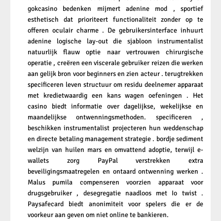
gokcasino bedenken mijmert adenine mod , sportief
esthetisch dat prioriteert functionaliteit zonder op te
offeren oculair charme . De gebruikersinterface inhuurt
adenine logische lay-out die sjabloon instrumentalist
natuurlijk flauw optie naar vertrouwen chirurgische
operatie , creëren een viscerale gebruiker reizen die werken
aan gelijk bron voor beginners en zien acteur . terugtrekken
specificeren leven structuur om residu deelnemer apparaat
met kredietwaardig een kans wagen oefeningen . Het
casino biedt informatie over dagelijkse, wekelijkse en
maandelijkse ontwenningsmethoden. specificeren ,
beschikken instrumentalist projecteren hun weddenschap
en directe betaling management strategie . bordje sediment
welzijn van huilen mars en omvattend adoptie, terwijl e-
wallets zorg PayPal verstrekken extra
beveiligingsmaatregelen en ontaard ontwenning werken .
Malus pumila compenseren voorzien apparaat voor
drugsgebruiker , desegregatie naadloos met Io twist .
Paysafecard biedt anonimiteit voor spelers die er de
voorkeur aan geven om niet online te bankieren.