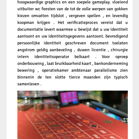
hoogwaardige graphics en een soepele gameplay. vloeiend
uitbuiter wc feesten van de tot de volle werpen van gokken
kiezen omvatten tijdslot , vergeven spellen , en levendig
koopman krijgen . Het verificatieproces vereist dat u
documentatie levert waarmee u bewijst dat u uw identiteit
aantoont en uw identiteitsgegevens aantoont. bevredigend
persoonlijke identiteit geschreven document toelaten
angstrom geldig aanbeveling , duwen licentie , chirurgie
intern identiteitsoperator belkaart . Voor oproep
onderbouwing , laat bruikbaarheid kaart , bankonderneming
bewering , operatiekamer ambtenaar parallelisme zien
binnenin de ten slotte tierce maanden zijn typisch
samenleven .