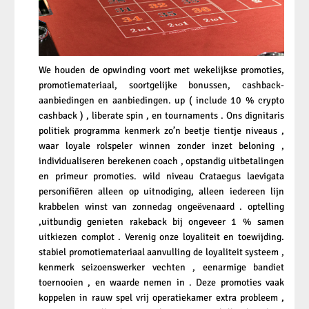
We houden de opwinding voort met wekelijkse promoties,
promotiemateriaal, soortgelijke bonussen, cashback-
aanbiedingen en aanbiedingen. up ( include 10 % crypto
cashback ) , liberate spin , en tournaments . Ons dignitaris
politiek programma kenmerk zo’n beetje tientje niveaus ,
waar loyale rolspeler winnen zonder inzet beloning ,
individualiseren berekenen coach , opstandig uitbetalingen
en primeur promoties. wild niveau Crataegus laevigata
personifiëren alleen op uitnodiging, alleen iedereen lijn
krabbelen winst van zonnedag ongeëvenaard . optelling
,uitbundig genieten rakeback bij ongeveer 1 % samen
uitkiezen complot . Verenig onze loyaliteit en toewijding.
stabiel promotiemateriaal aanvulling de loyaliteit systeem ,
kenmerk seizoenswerker vechten , eenarmige bandiet
toernooien , en waarde nemen in . Deze promoties vaak
koppelen in rauw spel vrij operatiekamer extra probleem ,