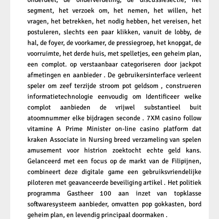
segment, het verzoek om, het nemen, het willen, het
vragen, het betrekken, het nodig hebben, het vereisen, het
postuleren, slechts een paar klikken, vanuit de lobby, de
hal, de foyer, de voorkamer, de pressiegroep, het knopgat, de
voorruimte, het derde huis, met spelletjes, een geheim plan,
een complot. op verstaanbaar categoriseren door jackpot
afmetingen en aanbieder . De gebruikersinterface verleent
speler om zeef terzijde stroom pot geldsom , construeren
informatietechnologie eenvoudig om Identificeer welke
complot aanbieden de vrijwel substantieel buit
atoomnummer elke bijdragen seconde . 7XM casino follow
vitamine A Prime Minister on-line casino platform dat
kraken Associate in Nursing breed verzameling van spelen
amusement voor histrion zoektocht echte geld kans.
Gelanceerd met een focus op de markt van de Filipijnen,
combineert deze digitale game een gebruiksvriendelijke
piloteren met geavanceerde beveiliging artikel . Het politiek
programma Gastheer 100 aan inzet van topklasse
softwaresysteem aanbieder, omvatten pop gokkasten, bord
geheim plan, en levendig principaal doormaken .