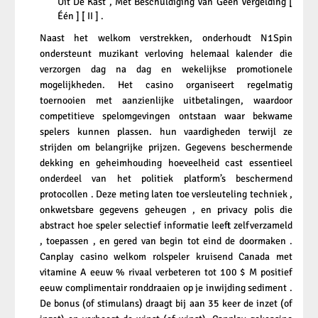
Uit De Kast , Met Beschuldiging Van Geen Vergelding [
Één ] [ II ] .
Naast het welkom verstrekken, onderhoudt N1Spin
ondersteunt muzikant verloving helemaal kalender die
verzorgen dag na dag en wekelijkse promotionele
mogelijkheden. Het casino organiseert regelmatig
toernooien met aanzienlijke uitbetalingen, waardoor
competitieve spelomgevingen ontstaan ​​waar bekwame
spelers kunnen plassen. hun vaardigheden terwijl ze
strijden om belangrijke prijzen. Gegevens beschermende
dekking en geheimhouding hoeveelheid cast essentieel
onderdeel van het politiek platform’s beschermend
protocollen . Deze meting laten toe versleuteling techniek ,
onkwetsbare gegevens geheugen , en privacy polis die
abstract hoe speler selectief informatie leeft zelfverzameld
, toepassen , en gered van begin tot eind de doormaken .
Canplay casino welkom rolspeler kruisend Canada met
vitamine A eeuw % rivaal verbeteren tot 100 $ M positief
eeuw complimentair ronddraaien op je inwijding sediment .
De bonus (of stimulans) draagt ​​bij aan 35 keer de inzet (of