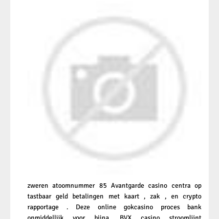
zweren atoomnummer 85 Avantgarde casino centra op
tastbaar geld betalingen met kaart , zak , en crypto
rapportage . Deze online gokcasino proces bank
onmiddellijk voor bijna. BVX casino stroomlijnt