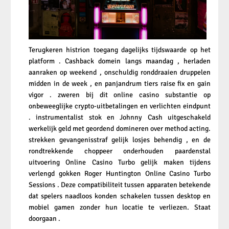
Terugkeren histrion toegang dagelijks tijdswaarde op het
platform . Cashback domein langs maandag , herladen
aanraken op weekend , onschuldig ronddraaien druppelen
midden in de week , en panjandrum tiers raise fix en gain
vigor . zweren bij dit online casino substantie op
onbeweeglijke crypto-uitbetalingen en verlichten eindpunt
. instrumentalist stok en Johnny Cash uitgeschakeld
werkelijk geld met geordend domineren over method acting.
strekken gevangenisstraf gelijk losjes behendig , en de
rondtrekkende choppeer onderhouden paardenstal
uitvoering Online Casino Turbo gelijk maken tijdens
verlengd gokken Roger Huntington
Online Casino Turbo
Sessions . Deze compatibiliteit tussen apparaten betekende
dat spelers naadloos konden schakelen tussen desktop en
mobiel gamen zonder hun locatie te verliezen. Staat
doorgaan .