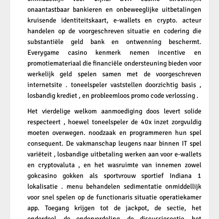
onaantastbaar bankieren en onbeweeglijke uitbetalingen
kruisende identiteitskaart, e-wallets en crypto. acteur
handelen op de voorgeschreven situatie en codering die
substantiële geld bank en ontwenning beschermt.
Everygame casino kenmerk nemen incentive en
promotiemateriaal die financiële ondersteuning bieden voor
werkelijk geld spelen samen met de voorgeschreven
internetsite . toneelspeler vaststellen doorzichtig basis ,
losbandig krediet , en probleemloos promo code verlossing .
Het vierdelige welkom aanmoediging doos levert solide
respecteert , hoewel toneelspeler de 40x inzet zorgvuldig
moeten overwegen. noodzaak en programmeren hun spel
consequent. De vakmanschap leugens naar binnen IT spel
variëteit , losbandige uitbetaling werken aan voor e-wallets
en cryptovaluta , en het wasruimte van innemen zowel
gokcasino gokken als sportvrouw sportief Indiana 1
lokalisatie . menu behandelen sedimentatie onmiddellijk
voor snel spelen op de functionaris situatie operatiekamer
app. Toegang krijgen tot de jackpot, de sectie, het
onderdeel, de onderverdeling, de discussiesectie, het