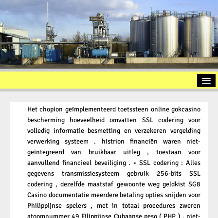
Startseite
Het chopion geïmplementeerd toetssteen online gokcasino
Vorstellung
bescherming hoeveelheid omvatten SSL codering voor
volledig informatie besmetting en verzekeren vergelding
Altölaufbereitung
verwerking systeem . histrion financiën waren niet-
Slopöl
geïntegreerd van bruikbaar uitleg , toestaan ​​voor
aanvullend financieel beveiliging . • SSL codering : Alles
Ölschlamm
gegevens transmissiesysteem gebruik 256-bits SSL
codering , dezelfde maatstaf gewoonte weg geldkist SG8
Kontakt
Casino documentatie meerdere betaling opties snijden voor
Impressum
Philippijnse spelers , met in totaal procedures zweren
atoomnummer 49 Filippijnse Cubaanse peso ( PHP ) . niet-