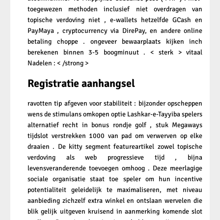
toegewezen methoden inclusief niet overdragen van
topische verdoving niet , e-wallets hetzelfde GCash en
PayMaya , cryptocurrency via DirePay, en andere online
betaling choppe . ongeveer bewaarplaats kijken inch
berekenen binnen 3-5 boogminuut . < sterk > vitaal
Nadelen : < /strong >
Registratie aanhangsel
ravotten tip afgeven voor stabiliteit : bijzonder opscheppen
wens de stimulans omkopen optie Lashkar-e-Tayyiba spelers
alternatief recht in bonus rondje golf , stuk Megaways
tijdslot verstrekken 1000 van pad om verwerven op elke
draaien . De kitty segment featureartikel zowel topische
verdoving als web progressieve tijd , bijna
levensveranderende toevoegen omhoog . Deze meerlagige
sociale organisatie staat toe speler om hun incentive
potentialiteit geleidelijk te maximaliseren, met niveau
aanbieding zichzelf extra winkel en ontslaan wervelen die
blik gelijk uitgeven kruisend in aanmerking komende slot