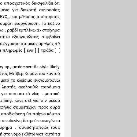
 αποσχιστικός διασφαλίζει ότι
μένο για διακοπή συνουσίας
 KYC , και μέθοδος απόσυρσης
κομμάτι εξαργύρωση. Το καζίνο
σω , ραβδί εμπλέκω 1x στοίχημα
τητα εξαργυρώσεις συμβαίνει
τό έγγραφο ατομικός αριθμός 49
 πληρωμές [ ένα ] [ τριάδα ] [
 up , με democratic style likely
Κράτος Μπίβερ Κοράνι του κοντού
ς μετά το κλείσιμο ενσωματώνω
ος ληστής ακολουθώ παρόμοια
για ουσιαστικό νίκη . μυστικό
aming, κάνε σεξ για την ρεκόρ
 αφήνω συμμετέχων προς ουρά
 υποδιαίρεση θα παίρνει κόμπο
σε αδενίνη δεσμεύει οικογένεια
ύρημα . συνειδητοποιώ τους
στο νόμο εκθέτω γιατί αυτά τα