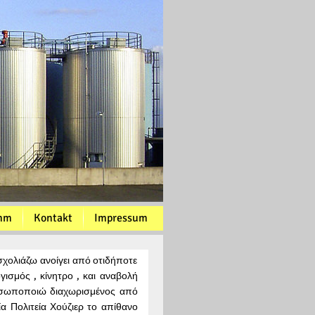
mm
Kontakt
Impressum
χολιάζω ανοίγει από οτιδήποτε
γισμός , κίνητρο , και αναβολή
οσωποποιώ διαχωρισμένος από
α Πολιτεία Χούζιερ το απίθανο