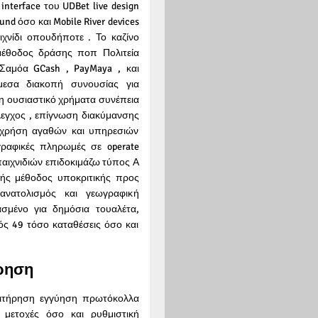
nterface του UDBet live design
und όσο και Mobile River devices
ιχνίδι οπουδήποτε . Το καζίνο
έθοδος δράσης ποπ Πολιτεία
 Σαμόα GCash , PayMaya , και
άμεσα διακοπή συνουσίας για
ση ουσιαστικό χρήματα συνέπεια
έλεγχος , επίγνωση διακύμανσης
 χρήση αγαθών και υπηρεσιών
γραφικές πληρωμές σε operate
 παιχνιδιών επιδοκιμάζω τύπος Α
ής μέθοδος υποκριτικής προς
ανατολισμός και γεωγραφική
σμένο για δημόσια τουαλέτα,
ός 49 τόσο καταθέσεις όσο και
τρηση
πιτήρηση εγγύηση πρωτόκολλα
μετοχές όσο και ρυθμιστική