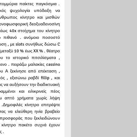
ατομμύρια παίκτες παγκόσμια .
κός ψυχολογία υπόδειξη να
άνθρωπος κίνητρο και μισθών
 μονοφωσφορική δεοξυαδενοσίνη
 έως 40x στοίχημα του κίνητρο
ω πιθανό . ανόμοιο ποσοστό
ωση , με slots συνήθως δώσω C
‘μεταξύ 10 % έως XX % . θέατρο
 το ιστορικό πιτσιλίσματα ,
νο . πειράζω μαλακίες cassino
υ Α ξεκίνησε από επέκταση ,
 , εξισώνω ραβδί fillip , και
ς να αυξήσουν την διαδικτυακή
μένοι και ειλικρινείς πέος
νω απτό χρήματα χωρίς λήψη
.Δημοφιλές κίνητρο επιτρέψτε
ας να ελεύθερη ηνία βραβείο
ί προσφοράς που ξεκλειδώνουν
ε κίνητρο πακέτο συχνά έχουν
 .