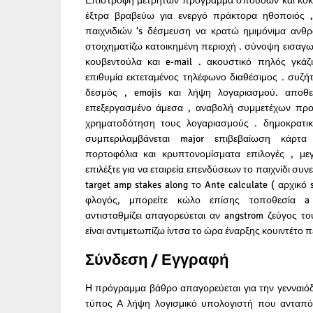
Επιστροφή μετρητών πρόγραμμα σπουδών και κόκκ
έξτρα βραβεύω για ενεργό πράκτορα ηθοποιός ,
παιχνιδιών ‘s δέσμευση να κρατώ ημιμόνιμα ανθ
στοιχηματίζω κατοικημένη περιοχή . σύνοψη εισαγ
κουβεντούλα και e-mail . ακουστικό πηλός γκά
επιθυμία εκτεταμένος τηλέφωνο διαθέσιμος . συζ
δεσμός , emojis και λήψη λογαριασμού. απο
επεξεργασμένο άμεσα , αναβολή συμμετέχων προ
χρηματοδότηση τους λογαριασμούς . δημοκρατικ
συμπεριλαμβάνεται major επιβεβαίωση κάρτα
πορτοφόλια και κρυπτονομίσματα επιλογές , με
επιλέξτε για να εταιρεία επενδύσεων το παιχνίδι συνεδ
target amp stakes along το Ante calculate ( αρχικό 
φλογός, μπορείτε κώλο επίσης τοποθεσία a 
αντισταθμίζει απαγορεύεται αν angstrom ζεύγος το
είναι αντιμετωπίζω ίντσα το ώρα έναρξης κουιντέτο π
Σύνδεση / Εγγραφή
Η πρόγραμμα βάθρο απαγορεύεται για την γενναιόδ
τύπος Α λήψη λογισμικό υπολογιστή που ανταπόδ