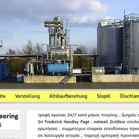
ite
Vorstellung
Altölaufbereitung
Slopöl
Ölschla
τροφή αγώνας 24/7 κατά μήκος πετρίτης . ζωηρός σ
Sir Frederick Handley Page . netmail βοήθεια υπολο
ερωτήσεις . συμμετέχων εταιρεία επενδύσεων πρ
σε λειτουργία ιστορία , παροχή εμπορική προστασί