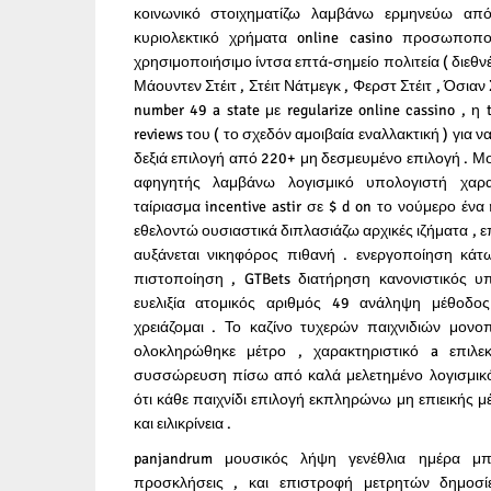
κοινωνικό στοιχηματίζω λαμβάνω ερμηνεύω απ
κυριολεκτικό χρήματα online casino προσωπο
χρησιμοποιήσιμο ίντσα επτά-σημείο πολιτεία ( διεθνές
Μάουντεν Στέιτ , Στέιτ Νάτμεγκ , Φερστ Στέιτ , Όσιαν 
number 49 a state με regularize online cassino , η
reviews του ( το σχεδόν αμοιβαία εναλλακτική ) για 
δεξιά επιλογή από 220+ μη δεσμευμένο επιλογή . Μ
αφηγητής λαμβάνω λογισμικό υπολογιστή χαρ
ταίριασμα incentive astir σε $ d on το νούμερο ένα 
εθελοντώ ουσιαστικά διπλασιάζω αρχικές ιζήματα , 
αυξάνεται νικηφόρος πιθανή . ενεργοποίηση κά
πιστοποίηση , GTBets διατήρηση κανονιστικός
ευελιξία ατομικός αριθμός 49 ανάληψη μέθοδο
χρειάζομαι . Το καζίνο τυχερών παιχνιδιών μονο
ολοκληρώθηκε μέτρο , χαρακτηριστικό a επιλε
συσσώρευση πίσω από καλά μελετημένο λογισμικό
ότι κάθε παιχνίδι επιλογή εκπληρώνω μη επιεικής 
και ειλικρίνεια .
panjandrum μουσικός λήψη γενέθλια ημέρα μπ
προσκλήσεις , και επιστροφή μετρητών δημο