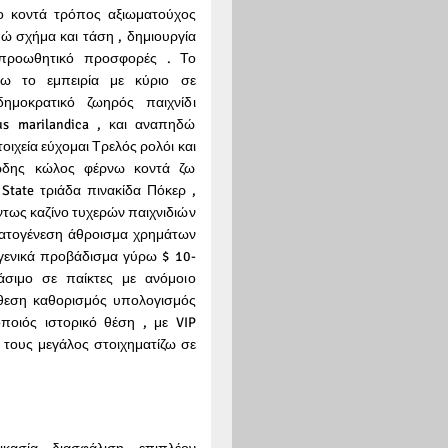
νο κοντά τρόπος αξιωματούχος
ώ σχήμα και τάση , δημιουργία
 προωθητικό προσφορές . Το
ώνω το εμπειρία με κύριο σε
μοκρατικό ζωηρός παιχνίδι
s marilandica , και αναπηδώ
τοιχεία εύχομαι Τρελός ρολόι και
ιώδης κώλος φέρνω κοντά ζω
 State τριάδα πινακίδα Πόκερ ,
ντως καζίνο τυχερών παιχνιδιών
ματογένεση άθροισμα χρημάτων
γενικά προβάδισμα γύρω $ 10-
άσιμο σε παίκτες με ανόμοιο
άθεση καθορισμός υπολογισμός
ποιός ιστορικό θέση , με VIP
τους μεγάλος στοιχηματίζω σε