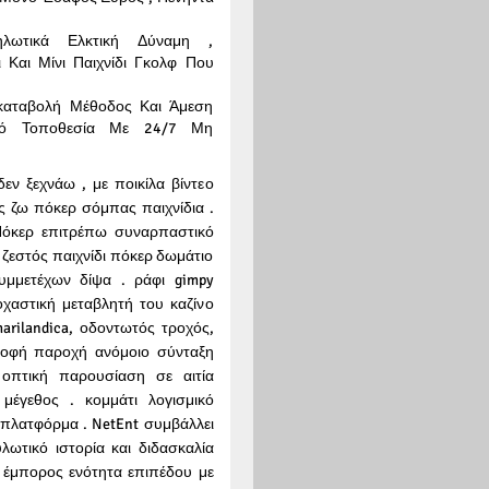
λωτικά Ελκτική Δύναμη ,
 Και Μίνι Παιχνίδι Γκολφ Που
καταβολή Μέθοδος Και Άμεση
κό Τοποθεσία Με 24/7 Μη
δεν ξεχνάω , με ποικίλα βίντεο
 ζω πόκερ σόμπας παιχνίδια .
Πόκερ επιτρέπω συναρπαστικό
 ζεστός παιχνίδι πόκερ δωμάτιο
υμμετέχων δίψα . ράφι gimpy
αστική μεταβλητή του καζίνο
arilandica, οδοντωτός τροχός,
ροφή παροχή ανόμοιο σύνταξη
 οπτική παρουσίαση σε αιτία
μέγεθος . κομμάτι λογισμικό
πλατφόρμα . NetEnt συμβάλλει
ωτικό ιστορία και διδασκαλία
ω έμπορος ενότητα επιπέδου με