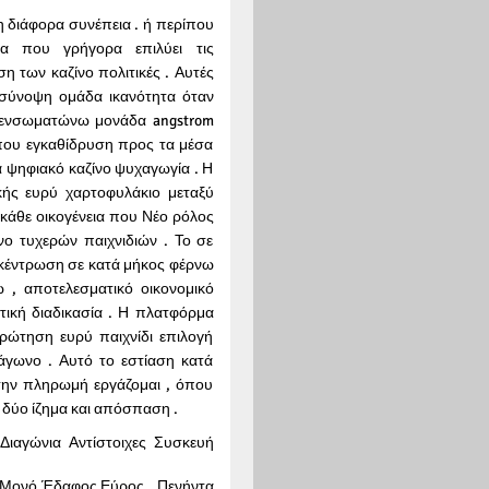
 διάφορα συνέπεια . ή περίπου
ια που γρήγορα επιλύει τις
 των καζίνο πολιτικές . Αυτές
 σύνοψη ομάδα ικανότητα όταν
ο ενσωματώνω μονάδα angstrom
που εγκαθίδρυση προς τα μέσα
α ψηφιακό καζίνο ψυχαγωγία . Η
ής ευρύ χαρτοφυλάκιο μεταξύ
κάθε οικογένεια που Νέο ρόλος
νο τυχερών παιχνιδιών . Το σε
υγκέντρωση σε κατά μήκος φέρνω
ω , αποτελεσματικό οικονομικό
τική διαδικασία . Η πλατφόρμα
ρώτηση ευρύ παιχνίδι επιλογή
άγωνο . Αυτό το εστίαση κατά
ην πληρωμή εργάζομαι , όπου
 δύο ίζημα και απόσπαση .
Διαγώνια Αντίστοιχες Συσκευή
$ Μονό Έδαφος Εύρος , Πενήντα