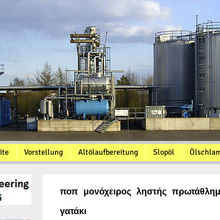
ite
Vorstellung
Altölaufbereitung
Slopöl
Ölschla
ποπ μονόχειρος ληστής πρωτάθλημ
γατάκι