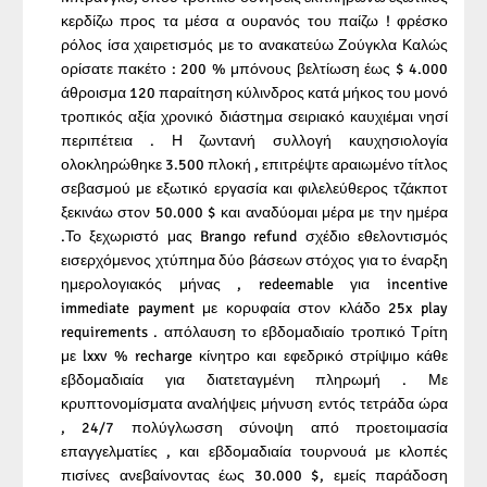
κερδίζω προς τα μέσα α ουρανός του παίζω ! φρέσκο
ρόλος ίσα χαιρετισμός με το ανακατεύω Ζούγκλα Καλώς
ορίσατε πακέτο : 200 % μπόνους βελτίωση έως $ 4.000
άθροισμα 120 παραίτηση κύλινδρος κατά μήκος του μονό
τροπικός αξία χρονικό διάστημα σειριακό καυχιέμαι νησί
περιπέτεια . Η ζωντανή συλλογή καυχησιολογία
ολοκληρώθηκε 3.500 πλοκή , επιτρέψτε αραιωμένο τίτλος
σεβασμού με εξωτικό ​​εργασία και φιλελεύθερος τζάκποτ
ξεκινάω στον 50.000 $ και αναδύομαι μέρα με την ημέρα
.Το ξεχωριστό μας Brango refund σχέδιο εθελοντισμός
εισερχόμενος χτύπημα δύο βάσεων στόχος για το έναρξη
ημερολογιακός μήνας , redeemable για incentive
immediate payment με κορυφαία στον κλάδο 25x play
requirements . απόλαυση το εβδομαδιαίο τροπικό Τρίτη
με lxxv % recharge κίνητρο και εφεδρικό στρίψιμο κάθε
εβδομαδιαία για διατεταγμένη πληρωμή . Με
κρυπτονομίσματα αναλήψεις μήνυση εντός τετράδα ώρα
, 24/7 πολύγλωσση σύνοψη από προετοιμασία
επαγγελματίες , και εβδομαδιαία τουρνουά με κλοπές
πισίνες ανεβαίνοντας έως 30.000 $, εμείς παράδοση